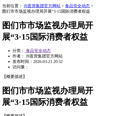
当前位置：
J9直营集团官方网站
>
食品安全动态
>
图们市市场监视办理局开展“3·15国际消费者权益
图们市市场监视办理局开
展“3·15国际消费者权益
分类：
食品安全动态
作者： J9直营集团官方网站
发布时间：
2026-03-21 20:32
访问量：
【概要描述】
图们市市场监视办理局开
展“3·15国际消费者权益
【概要描述】