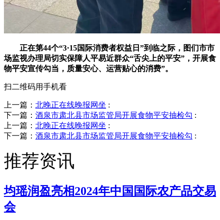
正在第44个“3·15国际消费者权益日”到临之际，图们市市
场监视办理局切实保障人平易近群众“舌尖上的平安”，开展食
物平安宣传勾当，质量安心、运营贴心的消费”。
扫二维码用手机看
上一篇：
北晚正在线晚报网坐
:
下一篇：
酒泉市‌肃北县市场监管局开展食物平安抽检勾
:
上一篇：
北晚正在线晚报网坐
:
下一篇：
酒泉市‌肃北县市场监管局开展食物平安抽检勾
:
推荐资讯
均瑶润盈亮相2024年中国国际农产品交易
会