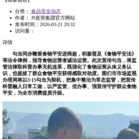
分类：
食品安全动态
作者： J9直营集团官方网站
发布时间：
2026-03-21 20:32
访问量：
详情
勾当同步鞭策食物平安进商超，积极普及《食物平安法》
等法令律例，指导食物运营者诚法运营。此次宣传勾当，将监
管法律取科普办事无机连系，既强化了食物运营从体义务认
识，也提拔了群众食物平安获得感取对劲度。图们市市场监视
办理局将以3·15勾当为契机，把集中整治为常态监管，把宣传
科普融入日常工做，以严监管、优办事、强宣传守护群众食物
平安，为全市消费提质升级。