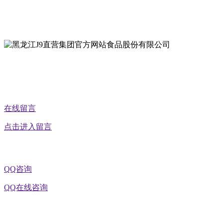
地址：黑龙江省延寿县工业园区北泰山路5号
公众号二维码
在线留言
点击进入留言
QQ咨询
QQ在线咨询