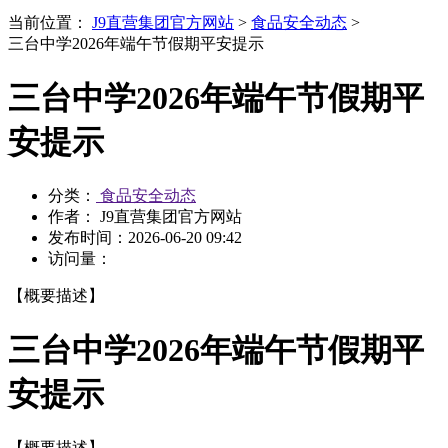
当前位置：
J9直营集团官方网站
>
食品安全动态
>
三台中学2026年端午节假期平安提示
三台中学2026年端午节假期平
安提示
分类：
食品安全动态
作者： J9直营集团官方网站
发布时间：
2026-06-20 09:42
访问量：
【概要描述】
三台中学2026年端午节假期平
安提示
【概要描述】