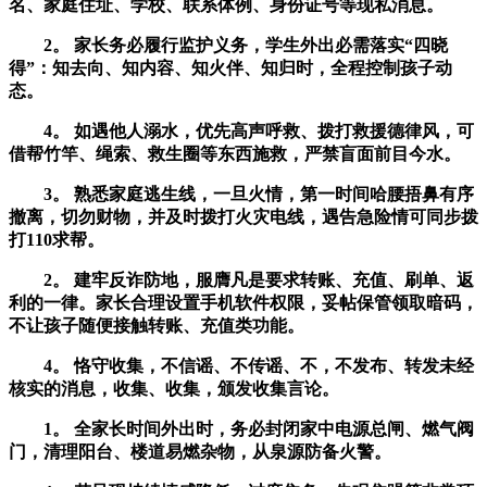
名、家庭住址、学校、联系体例、身份证号等现私消息。
2。 家长务必履行监护义务，学生外出必需落实“四晓
得”：知去向、知内容、知火伴、知归时，全程控制孩子动
态。
4。 如遇他人溺水，优先高声呼救、拨打救援德律风，可
借帮竹竿、绳索、救生圈等东西施救，严禁盲面前目今水。
3。 熟悉家庭逃生线，一旦火情，第一时间哈腰捂鼻有序
撤离，切勿财物，并及时拨打火灾电线，遇告急险情可同步拨
打110求帮。
2。 建牢反诈防地，服膺凡是要求转账、充值、刷单、返
利的一律。家长合理设置手机软件权限，妥帖保管领取暗码，
不让孩子随便接触转账、充值类功能。
4。 恪守收集，不信谣、不传谣、不，不发布、转发未经
核实的消息，收集、收集，颁发收集言论。
1。 全家长时间外出时，务必封闭家中电源总闸、燃气阀
门，清理阳台、楼道易燃杂物，从泉源防备火警。