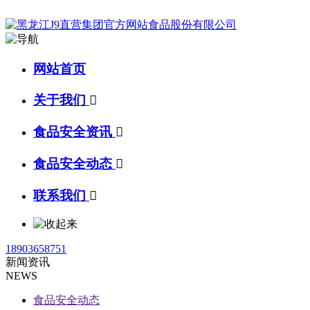
网站首页
关于我们

食品安全资讯

食品安全动态

联系我们

18903658751
新闻资讯
NEWS
食品安全动态