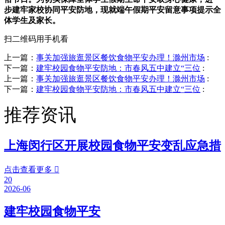
步建牢家校协同平安防地，现就端午假期平安留意事项提示全
体学生及家长。
扫二维码用手机看
上一篇：
事关加强旅逛景区餐饮食物平安办理！滁州市场
:
下一篇：
建牢校园食物平安防地：市春风五中建立“三位
:
上一篇：
事关加强旅逛景区餐饮食物平安办理！滁州市场
:
下一篇：
建牢校园食物平安防地：市春风五中建立“三位
:
推荐资讯
上海闵行区开展校园食物平安变乱应急措
点击查看更多

20
2026-06
建牢校园食物平安