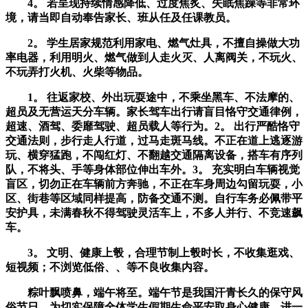
4。 若呈现持续情感降低、过度焦炙、失眠焦躁等非常环
境，请当即自动奉告家长、班从任及任课教员。
2。 学生居家规范利用家电、燃气灶具，不擅自操做大功
率电器，利用明火、燃气做到人走火灭、人离阀关，不玩火、
不玩弄打火机、火柴等物品。
1。 往返家校、外出玩耍途中，不乘坐黑车、不法摩的、
超员及无营运天分车辆。家长驾车出行请盲目恪守交通律例，
超速、酒驾、委靡驾驶、超员载人等行为。2。 出行严酷恪守
交通法则，步行走人行道，过马走斑马线。不正在道上逃逐游
玩、横穿猛跑，不闯红灯、不翻越交通隔离设备，搭车有序列
队，不将头、手等身体部位伸出车外。3。 充实明白车辆视觉
盲区，切勿正在车辆前方奔驰，不正在车身周边勾留玩耍，小
区、街巷等区域同样提高，防备交通不测。自行车务必佩带平
安护具，未满春秋不得驾驶灵活车上，不多人并行、不竞速飙
车。
3。 文明、健康上彀，合理节制上彀时长，不收集逛戏、
短视频；不浏览低俗、、等不良收集内容。
粽叶飘喷鼻，端午将至。端午节是我国汗青长久的保守风
俗节日。为切实保障全体学生假期生命平安取身心健康，进一