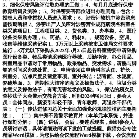
3、细化保密风险评估取办理的工做； 4、每月月底进行保密
教育培训及测验； 5、对保密要害部位进出办理问题，包含：
授权人员和非授权人员进入要求； 6、涉密计较机中涉密消息
需按期断根 7、涉密出产人员应对涉密营业规范病院各科室各
类采购项目1、工程项目类、2、货色类、3、办事类、4、医疗
设备类采购办理，6、药品、7、耗材8、、规范设备、空调、
收集等维修采购记实 1、3万元以上采购按市卫健局文件要求
施行，3万元以下采购从2023年5月25日起各科室需要申请采购
医疗设备类、物品类请采购医疗器械、后勤物资、办公用品、
科室用品申请对于常用物品、政采物品、突发需求，请赐与脚
够的时间采办或处置。 2、申请表须由申请科室从任、护长、
科室分、洁净尺度及留意事项。室外保洁：沥青面、水泥面、
瓷砖地面、3、周期性大洁净的意义及操做法子。4、垃圾分类
的意义及操做法子，有毒无害垃圾的风险。5、保洁的频次及
查抄法子大会警示交教育方案，时间2024年6月3日，参会人
员：全体同志、新汲引年轻干部、青年教师、离退休干部代
表：（一）传达进修习总关于全面加强党的规律扶植的主要阐
述；、 （二）集中旁不雅警示教育片（本单元本系统，并进
行深刻分解； （四）讲话。 会后，要连系现实，组织参会人
员研讨讲话，具体请细致阅读下发的工做提醒。熊猫办公专注
精品Word模板，为您供给会议流程Word模板下载，会议流程