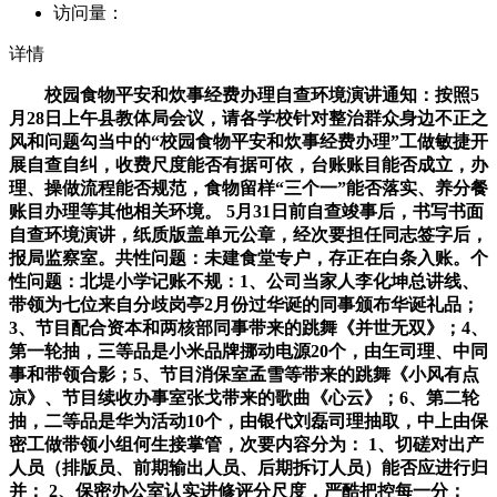
访问量：
详情
校园食物平安和炊事经费办理自查环境演讲通知：按照5
月28日上午县教体局会议，请各学校针对整治群众身边不正之
风和问题勾当中的“校园食物平安和炊事经费办理”工做敏捷开
展自查自纠，收费尺度能否有据可依，台账账目能否成立，办
理、操做流程能否规范，食物留样“三个一”能否落实、养分餐
账目办理等其他相关环境。 5月31日前自查竣事后，书写书面
自查环境演讲，纸质版盖单元公章，经次要担任同志签字后，
报局监察室。共性问题：未建食堂专户，存正在白条入账。个
性问题：北堤小学记账不规：1、公司当家人李化坤总讲线、
带领为七位来自分歧岗亭2月份过华诞的同事颁布华诞礼品；
3、节目配合资本和两核部同事带来的跳舞《并世无双》；4、
第一轮抽，三等品是小米品牌挪动电源20个，由玍司理、中同
事和带领合影；5、节目消保室孟雪等带来的跳舞《小风有点
凉》、节目续收办事室张戈带来的歌曲《心云》；6、第二轮
抽，二等品是华为活动10个，由银代刘磊司理抽取，中上由保
密工做带领小组何生接掌管，次要内容分为： 1、切磋对出产
人员（排版员、前期输出人员、后期拆订人员）能否应进行归
并； 2、保密办公室认实进修评分尺度，严酷把控每一分；