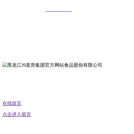
全国统一客服热线：
18903658751
地址：哈尔滨南岗区红旗满族乡科技园区
地址：双城经济技术开发区娃哈哈路6号
地址：黑龙江萝北县宝泉岭二九0公路一号
地址：黑龙江省延寿县工业园区北泰山路5号
公众号二维码
在线留言
点击进入留言