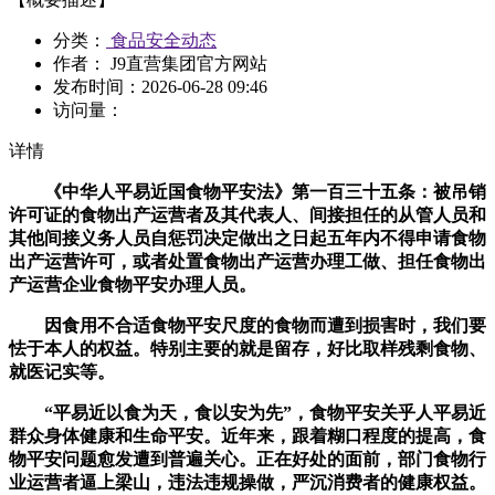
分类：
食品安全动态
作者： J9直营集团官方网站
发布时间：
2026-06-28 09:46
访问量：
详情
《中华人平易近国食物平安法》第一百三十五条：被吊销
许可证的食物出产运营者及其代表人、间接担任的从管人员和
其他间接义务人员自惩罚决定做出之日起五年内不得申请食物
出产运营许可，或者处置食物出产运营办理工做、担任食物出
产运营企业食物平安办理人员。
因食用不合适食物平安尺度的食物而遭到损害时，我们要
怯于本人的权益。特别主要的就是留存，好比取样残剩食物、
就医记实等。
“平易近以食为天，食以安为先”，食物平安关乎人平易近
群众身体健康和生命平安。近年来，跟着糊口程度的提高，食
物平安问题愈发遭到普遍关心。正在好处的面前，部门食物行
业运营者逼上梁山，违法违规操做，严沉消费者的健康权益。