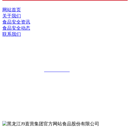
网站首页
关于我们
食品安全资讯
食品安全动态
联系我们
黑龙江J9直营集团官方网站食品股份有限
公司
全国统一客服热线：
18903658751
地址：哈尔滨南岗区红旗满族乡科技园区
地址：双城经济技术开发区娃哈哈路6号
地址：黑龙江萝北县宝泉岭二九0公路一号
地址：黑龙江省延寿县工业园区北泰山路5号