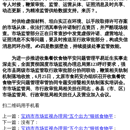
专人对接，鞭策审批、监管、运营从体、证照消息及时共享、
动态更新，为精准监管供给数据支持。来历？。
对供给虚假材料、坦白实正在环境、以手段取得许可存案
的市场从体，依法打消其奉告许诺制打点资历，并严酷现场核
查。市场监管部分正在日常查抄中发觉虚假许诺、虚营地址、
证照消息不实等问题，要及时推送至行政审批部分，构成失信
消息闭环办理。✍四是数据壁垒，持续提拔处事监管效能。
为进一步推进收集餐饮食物平安问题管理平易近生实事走
深走实，全面贯彻国度市场监视办理总局第123呼吁要求，强
化市县两级市场监管取行政审批部分协同联动，鞭策相关轨制
机制落地收效，6月25日，太原市食药安办组织召开收集餐饮
食物平安问题管理审管协同专题安排暨相关轨制落实培训会。
市市场监管局、市行政审批局相关担任同志，各县（市、区）
市场监管局、行政审批局相关担任人及营业加入会议。
扫二维码用手机看
上一篇：
宝鸡市市场监视办理局“五个出力”狠抓食物平
:
下一篇：没有了
:
上一篇：
宝鸡市市场监视办理局“五个出力”狠抓食物平
: