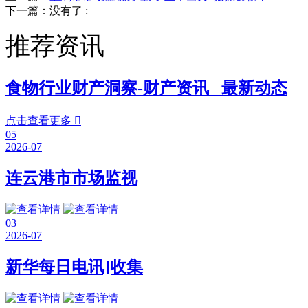
下一篇：没有了
:
推荐资讯
食物行业财产洞察-财产资讯_ 最新动态
点击查看更多

05
2026-07
连云港市市场监视
03
2026-07
新华每日电讯]收集