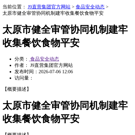
当前位置：
J9直营集团官方网站
>
食品安全动态
>
太原市健全审管协同机制建牢收集餐饮食物平安
太原市健全审管协同机制建牢
收集餐饮食物平安
分类：
食品安全动态
作者： J9直营集团官方网站
发布时间：
2026-07-06 12:06
访问量：
【概要描述】
太原市健全审管协同机制建牢
收集餐饮食物平安
【概要描述】