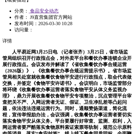
分类：
食品安全动态
作者： J9直营集团官方网站
发布时间：
2026-03-30 10:28
访问量：
详情
人平易近网3月25日电 （记者张齐）3月25日，省市场监
管局组织召开行政指点会，对外卖平台和餐饮办事连锁企业开
展行政指点。会议发布并解读了《省收集餐饮办事合规运营
（2026版）》，《收集餐饮办事合规运营提示书》。省市场监
管局相关处室就收集餐饮食物平安进行行政指点，取会代表做
交换，并签定《食物平安许诺书》。会议明白，市场监管部分
将环绕《收集餐饮办事运营者落实食物平安从体义务监视办
理》，鼎力开展收集餐饮食物平安专项整治，沉点管理平台审
查把关不严、入网运营者无证、假证、卫生净乱差等凸起问
题，依法违法违规运营行为。同时，通顺赞扬渠道，简化流
程，宣传举报励办法，会议强调，收集餐饮办事运营者要切实
落实食物平安从体义务。平台要履行好审查、监测、权利，入
网运营者要严酷落实食物原料索证索票等轨制，规范公示原料
肉等消息，落实“食安封签”，线上线下餐食同质同标。全面鞭