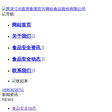
网站首页
关于我们

食品安全资讯

食品安全动态

联系我们

18903658751
新闻资讯
NEWS
食品安全动态