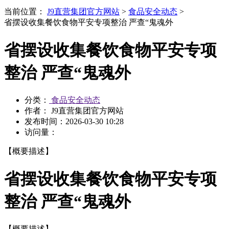
当前位置：
J9直营集团官方网站
>
食品安全动态
>
省摆设收集餐饮食物平安专项整治 严查“鬼魂外
省摆设收集餐饮食物平安专项
整治 严查“鬼魂外
分类：
食品安全动态
作者： J9直营集团官方网站
发布时间：
2026-03-30 10:28
访问量：
【概要描述】
省摆设收集餐饮食物平安专项
整治 严查“鬼魂外
【概要描述】