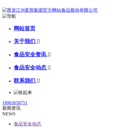
网站首页
关于我们

食品安全资讯

食品安全动态

联系我们

18903658751
新闻资讯
NEWS
食品安全动态