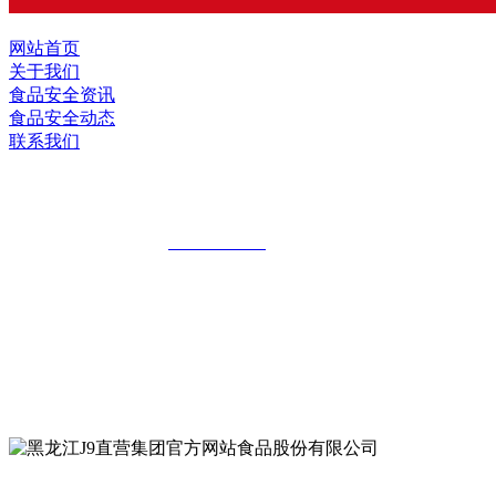
网站首页
关于我们
食品安全资讯
食品安全动态
联系我们
黑龙江J9直营集团官方网站食品股份有限
全国统一客服热线：
18903658751
地址：哈尔滨南岗区红旗满族乡科技园区
地址：双城经济技术开发区娃哈哈路6号
地址：黑龙江萝北县宝泉岭二九0公路一号
地址：黑龙江省延寿县工业园区北泰山路5号