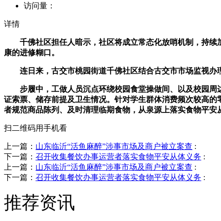
访问量：
详情
千佛社区担任人暗示，社区将成立常态化放哨机制，持续加大
康的进修糊口。
连日来，古交市桃园街道千佛社区结合古交市市场监视办理
步履中，工做人员沉点环绕校园食堂操做间、以及校园周边
证索票、储存前提及卫生情况。针对学生群体消费频次较高的
者规范商品陈列、及时清理临期食物，从泉源上落实食物平安
扫二维码用手机看
上一篇：
山东临沂“活鱼麻醉”涉事市场及商户被立案查
:
下一篇：
召开收集餐饮办事运营者落实食物平安从体义务
:
上一篇：
山东临沂“活鱼麻醉”涉事市场及商户被立案查
:
下一篇：
召开收集餐饮办事运营者落实食物平安从体义务
:
推荐资讯