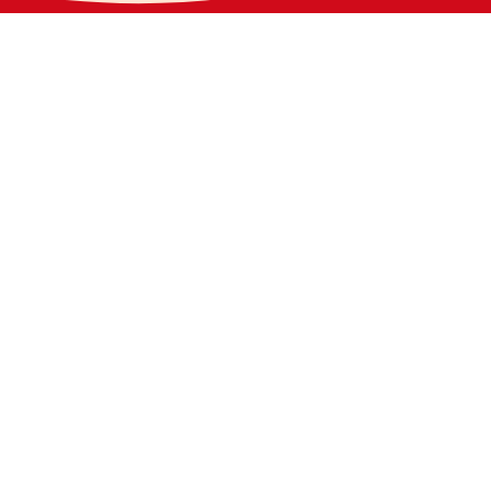
公司
公众号二维码