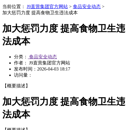
当前位置：
J9直营集团官方网站
>
食品安全动态
>
加大惩罚力度 提高食物卫生违法成本
加大惩罚力度 提高食物卫生违
法成本
分类：
食品安全动态
作者： J9直营集团官方网站
发布时间：
2026-04-03 18:17
访问量：
【概要描述】
加大惩罚力度 提高食物卫生违
法成本
【概要描述】