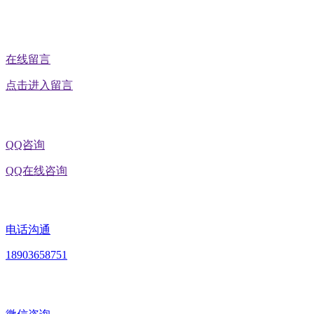
在线留言
点击进入留言
QQ咨询
QQ在线咨询
电话沟通
18903658751