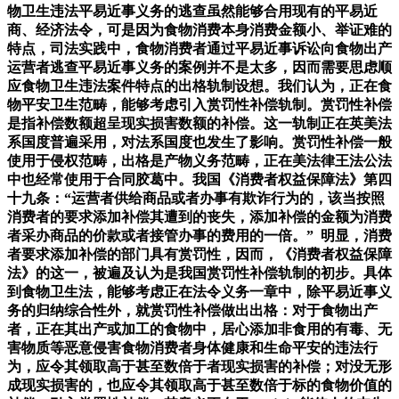
物卫生违法平易近事义务的逃查虽然能够合用现有的平易近
商、经济法令，可是因为食物消费本身消费金额小、举证难的
特点，司法实践中，食物消费者通过平易近事诉讼向食物出产
运营者逃查平易近事义务的案例并不是太多，因而需要思虑顺
应食物卫生违法案件特点的出格轨制设想。我们认为，正在食
物平安卫生范畴，能够考虑引入赏罚性补偿轨制。赏罚性补偿
是指补偿数额超呈现实损害数额的补偿。这一轨制正在英美法
系国度普遍采用，对法系国度也发生了影响。赏罚性补偿一般
使用于侵权范畴，出格是产物义务范畴，正在美法律王法公法
中也经常使用于合同胶葛中。我国《消费者权益保障法》第四
十九条：“运营者供给商品或者办事有欺诈行为的，该当按照
消费者的要求添加补偿其遭到的丧失，添加补偿的金额为消费
者采办商品的价款或者接管办事的费用的一倍。” 明显，消费
者要求添加补偿的部门具有赏罚性，因而，《消费者权益保障
法》的这一，被遍及认为是我国赏罚性补偿轨制的初步。具体
到食物卫生法，能够考虑正在法令义务一章中，除平易近事义
务的归纳综合性外，就赏罚性补偿做出出格：对于食物出产
者，正在其出产或加工的食物中，居心添加非食用的有毒、无
害物质等恶意侵害食物消费者身体健康和生命平安的违法行
为，应令其领取高于甚至数倍于者现实损害的补偿；对没无形
成现实损害的，也应令其领取高于甚至数倍于标的食物价值的