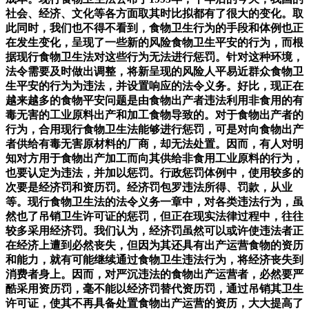
社会、经济、文化等各方面取其时比拟都有了很大的变化。取
此同时，我们也不得不看到，食物卫生行为的手段和体例也正
在发生变化，呈现了一些新的风险食物卫生平安的行为，而根
据现行食物卫生法对这些行为无法进行惩罚。针对这种环境，
法令需要及时做出调整，将新呈现的风险人平易近群众食物卫
生平安的行为为违法，并设置响应的法令义务。好比，现正在
越来越多的食物平安问题是由食物出产者违法利用非食用的有
毒无害的工业原料出产和加工食物导致的。对于食物出产者的
行为，合用现行食物卫生法能够进行惩罚，可是对向食物出产
者供给有毒无害原材料的厂商，却无法处置。因而，有人对明
知对方用于食物出产加工而向其供给非食用工业原料的行为，
也要认定为违法，并加以惩罚。行政惩罚体例中，使用较多的
次要是经济罚和资历罚。经济罚包罗违法所得、罚款，从业
等。现行食物卫生法的法令义务一章中，对各类违法行为，虽
然也了吊销卫生许可证的惩罚，但正在现实法律过程中，往往
较多采用经济罚。我们认为，经济罚虽然可以或许使违法者正
在经济上遭到必然丧失，但因为其还具有出产运营食物的资历
和能力，就有可能继续通过食物卫生违法行为，将经济丧失到
消费者身上。因而，对严沉违法的食物出产运营者，必然要严
酷采用资历罚，毫不能以经济罚替代资历罚，通过吊销其卫生
许可证，使其不再具备处置食物出产运营的资历，大大提高了