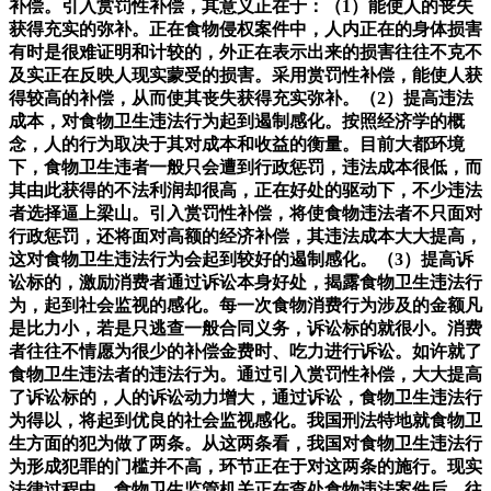
补偿。引入赏罚性补偿，其意义正在于：（1）能使人的丧失
获得充实的弥补。正在食物侵权案件中，人内正在的身体损害
有时是很难证明和计较的，外正在表示出来的损害往往不克不
及实正在反映人现实蒙受的损害。采用赏罚性补偿，能使人获
得较高的补偿，从而使其丧失获得充实弥补。（2）提高违法
成本，对食物卫生违法行为起到遏制感化。按照经济学的概
念，人的行为取决于其对成本和收益的衡量。目前大都环境
下，食物卫生违者一般只会遭到行政惩罚，违法成本很低，而
其由此获得的不法利润却很高，正在好处的驱动下，不少违法
者选择逼上梁山。引入赏罚性补偿，将使食物违法者不只面对
行政惩罚，还将面对高额的经济补偿，其违法成本大大提高，
这对食物卫生违法行为会起到较好的遏制感化。（3）提高诉
讼标的，激励消费者通过诉讼本身好处，揭露食物卫生违法行
为，起到社会监视的感化。每一次食物消费行为涉及的金额凡
是比力小，若是只逃查一般合同义务，诉讼标的就很小。消费
者往往不情愿为很少的补偿金费时、吃力进行诉讼。如许就了
食物卫生违法者的违法行为。通过引入赏罚性补偿，大大提高
了诉讼标的，人的诉讼动力增大，通过诉讼，食物卫生违法行
为得以，将起到优良的社会监视感化。我国刑法特地就食物卫
生方面的犯为做了两条。从这两条看，我国对食物卫生违法行
为形成犯罪的门槛并不高，环节正在于对这两条的施行。现实
法律过程中，食物卫生监管机关正在查处食物违法案件后，往