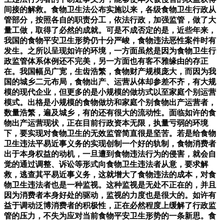
间接的解救。食物卫生法公布实施以来，各级食物卫生行政从
管部分，按照各自的职责分工，依法行政，加强监管，做了大
量工做，取得了必然的成就。可是不成否定的是，近些年来，
我国的食物平安卫生形势仍十分严峻，食物违法恶性案件时有
发生。之所以呈现如许的环境，一方面虽然是因为食物卫生行
政监管体系体例还不完美，另一方面也有客不雅缘由的存正
在。我国幅员广宽，生齿浩繁，食物财产规模庞大，而因为我
国的城乡二元布局，食物出产、运营从体却参差不齐，有大规
模的现代企业，但更多的是小规模的做坊式以至家庭个别运营
模式。出格是小规模的食物做坊和家庭个别食物出产运营者，
数量浩繁，遍及城乡，有的还有很大的流动性。面临如许的食
物出产运营现状，正在目前行政资本无限，执量亏弱的环境
下，要实现对食物卫生的无效监管简直很是坚苦。若是给食物
卫生违法平易近事义务的实现创制一个好的轨制，食物消费者
出于本身权益的动机，一旦遭到食物违法行为的侵害，就会自
觉的通过调整、诉讼等形式向食物卫生违法者从意，要求解
救，逃查其平易近事义务，这就增大了食物违法的成本，对食
物卫生违法者也是一种监视。这种监视是无处不正在的，并且
因为消费者本身好处的驱动，监视的力度也是很大的。如许有
益于调动泛博消费者的积极性，正在必然程度上缓解了行政监
管的压力，不失为应对当前食物平安卫生形势的一条新思。食