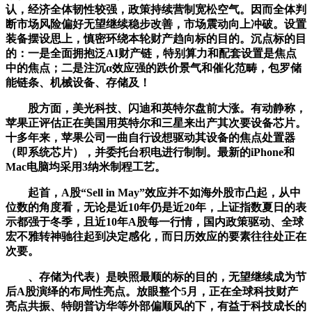
认，经济全体韧性较强，政策持续营制宽松空气。因而全体判
断市场风险偏好无望继续稳步改善，市场震动向上冲破。设置
装备摆设思上，慎密环绕本轮财产趋向标的目的。沉点标的目
的：一是全面拥抱泛AI财产链，特别算力和配套设置是焦点
中的焦点；二是注沉α效应强的跌价景气和催化范畴，包罗储
能链条、机械设备、存储及！
股方面，美光科技、闪迪和英特尔盘前大涨。有动静称，
苹果正评估正在美国用英特尔和三星来出产其次要设备芯片。
十多年来，苹果公司一曲自行设想驱动其设备的焦点处置器
（即系统芯片），并委托台积电进行制制。最新的iPhone和
Mac电脑均采用3纳米制程工艺。
起首，A股“Sell in May”效应并不如海外股市凸起，从中
位数的角度看，无论是近10年仍是近20年，上证指数夏日的表
示都强于冬季，且近10年A股每一行情，国内政策驱动、全球
宏不雅转神驰往起到决定感化，而日历效应的要素往往处正在
次要。
、存储为代表）是映照最顺的标的目的，无望继续成为节
后A股演绎的布局性亮点。放眼整个5月，正在全球科技财产
亮点共振、特朗普访华等外部偏顺风的下，有益于科技成长的