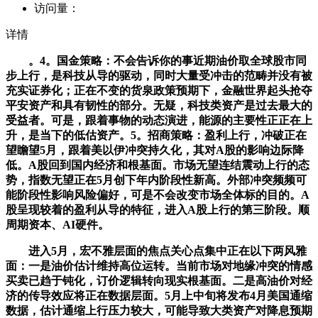
访问量：
详情
。4。国金策略：不会告诉你的事近期油价取全球股市同
步上行，是科技从导的驱动，同时大量受冲击的范畴并没有被
充实证券化；正在不变的货泉政策预期下，金融世界起头抢夺
平安资产和具有韧性的部分。无疑，科技类资产是过去最大的
受益者。可是，跟着事物的动态演进，能源的主要性正正在上
升，是当下的低估资产。5。招商策略：盈利上行，冲破正在
望瞻望5月，跟着美以伊冲突持久化，其对A股的影响边际降
低。A股回到国内经济和根基面。市场无望连结震动上行的态
势，指数无望正在5月创下年内阶段性新高。外部冲突频频可
能阶段性影响风险偏好，可是不会改变市场全体标的目的。A
股呈现较着的盈利从导的特征，进入A股上行的第三阶段。顺
周期资本、AI硬件。
进入5月，宏不雅层面的焦点关心点集中正在以下两风雅
面：一是油价估计维持高位运转。当前市场对地缘冲突的情感
买卖已趋于钝化，订价逻辑转向现实根基面。二是高油价对经
济的传导效应将正在数据层面。5月上中旬将发布4月美国通缩
数据，估计通缩上行压力较大，可能导致大类资产对降息预期