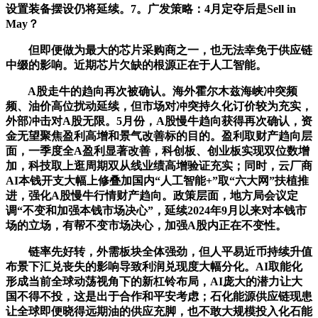
设置装备摆设仍将延续。7。广发策略：4月定夺后是Sell in
May？
但即便做为最大的芯片采购商之一，也无法幸免于供应链
中缀的影响。近期芯片欠缺的根源正在于人工智能。
A股走牛的趋向再次被确认。海外霍尔木兹海峡冲突频
频、油价高位扰动延续，但市场对冲突持久化订价较为充实，
外部冲击对A股无限。5月份，A股慢牛趋向获得再次确认，资
金无望聚焦盈利高增和景气改善标的目的。盈利取财产趋向层
面，一季度全A盈利显著改善，科创板、创业板实现双位数增
加，科技取上逛周期双从线业绩高增验证充实；同时，云厂商
AI本钱开支大幅上修叠加国内“人工智能+”取“六大网”扶植推
进，强化A股慢牛行情财产趋向。政策层面，地方局会议定
调“不变和加强本钱市场决心”，延续2024年9月以来对本钱市
场的立场，有帮不变市场决心，加强A股内正在不变性。
链率先好转，外需板块全体强劲，但人平易近币持续升值
布景下汇兑丧失的影响导致利润兑现度大幅分化。AI取能化
形成当前全球动荡视角下的新杠铃布局，AI庞大的潜力让大
国不得不投，这是出于合作和平安考虑；石化能源供应链现患
让全球即便晓得远期油的供应充脚，也不敢大规模投入化石能