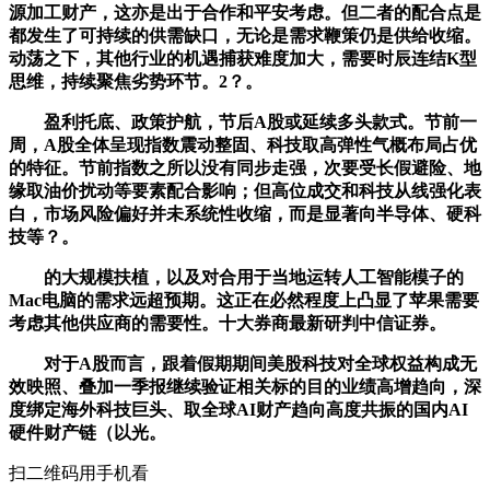
源加工财产，这亦是出于合作和平安考虑。但二者的配合点是
都发生了可持续的供需缺口，无论是需求鞭策仍是供给收缩。
动荡之下，其他行业的机遇捕获难度加大，需要时辰连结K型
思维，持续聚焦劣势环节。2？。
盈利托底、政策护航，节后A股或延续多头款式。节前一
周，A股全体呈现指数震动整固、科技取高弹性气概布局占优
的特征。节前指数之所以没有同步走强，次要受长假避险、地
缘取油价扰动等要素配合影响；但高位成交和科技从线强化表
白，市场风险偏好并未系统性收缩，而是显著向半导体、硬科
技等？。
的大规模扶植，以及对合用于当地运转人工智能模子的
Mac电脑的需求远超预期。这正在必然程度上凸显了苹果需要
考虑其他供应商的需要性。十大券商最新研判中信证券。
对于A股而言，跟着假期期间美股科技对全球权益构成无
效映照、叠加一季报继续验证相关标的目的业绩高增趋向，深
度绑定海外科技巨头、取全球AI财产趋向高度共振的国内AI
硬件财产链（以光。
扫二维码用手机看