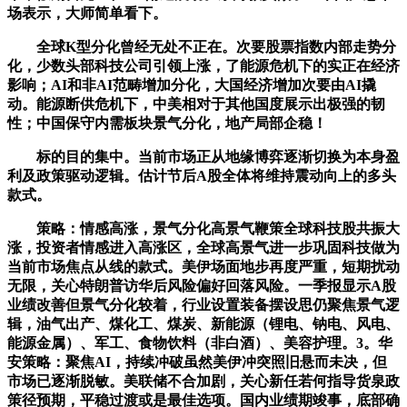
场表示，大师简单看下。
全球K型分化曾经无处不正在。次要股票指数内部走势分
化，少数头部科技公司引领上涨，了能源危机下的实正在经济
影响；AI和非AI范畴增加分化，大国经济增加次要由AI撬
动。能源断供危机下，中美相对于其他国度展示出极强的韧
性；中国保守内需板块景气分化，地产局部企稳！
标的目的集中。当前市场正从地缘博弈逐渐切换为本身盈
利及政策驱动逻辑。估计节后A股全体将维持震动向上的多头
款式。
策略：情感高涨，景气分化高景气鞭策全球科技股共振大
涨，投资者情感进入高涨区，全球高景气进一步巩固科技做为
当前市场焦点从线的款式。美伊场面地步再度严重，短期扰动
无限，关心特朗普访华后风险偏好回落风险。一季报显示A股
业绩改善但景气分化较着，行业设置装备摆设思仍聚焦景气逻
辑，油气出产、煤化工、煤炭、新能源（锂电、钠电、风电、
能源金属）、军工、食物饮料（非白酒）、美容护理。3。华
安策略：聚焦AI，持续冲破虽然美伊冲突照旧悬而未决，但
市场已逐渐脱敏。美联储不合加剧，关心新任若何指导货泉政
策径预期，平稳过渡或是最佳选项。国内业绩期竣事，底部确