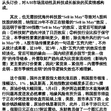
从头订价，对A/H市场流动性及科技成长板块的买卖情感构
成。
其次，也无需担忧海外科技股“Sell in May”导致对A股科
技股的映照，纳指近20年不存正在较着的“Sell in May”效应，
远远弱于标普500指数“Sell in May”的效应，这背后可能的缘
由：①科技财产趋向冲淡了日历效应；②科技行业比拟于保守
工业，本季候性要素的影响更少。最初，除去海外风行的“Sell
in May”外，A股市场传播更多的一句话是“五穷六绝”，不外
从统计成果看，近10年、近5年，A股“五穷六绝”的效应也曾
经淡化。背后可能的缘由——国内经济逐步脱节“货泉—信
用”的传导链条，外需取财产趋向成为比货泉流动性（影响内
需）更主要的订价要素，因此“紧货泉→紧信用→内需季候性
走弱→股市季候性走弱”的传导逻辑失效也不难理解。
这个假期，国外次要股指大都先涨后跌，韩国股市领涨，
涨幅达5。1%，触及新高，其他指数波动幅度多正在2%摆
布。原油价钱大幅回落。5月4日，美伊两边就霍尔木兹海峡通
行问题再度迸发必然摩擦，地缘风险有所升温，韩国股市得益
于正在冲突迸发前收盘而延续上涨，美股、股市承压下跌，金
银价钱跌幅较着，原油价钱显著回升。此外，日本干涉日元汇
率，假期日元正在157附近震动。东财教员做了一个图汇总市