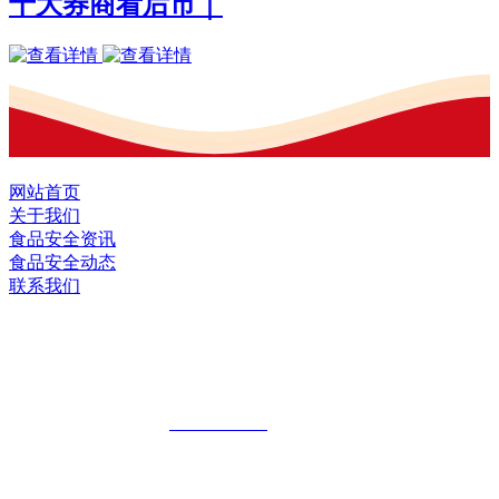
十大券商看后市｜
网站首页
关于我们
食品安全资讯
食品安全动态
联系我们
黑龙江J9直营集团官方网站食品股份有限
公司
全国统一客服热线：
18903658751
地址：哈尔滨南岗区红旗满族乡科技园区
地址：双城经济技术开发区娃哈哈路6号