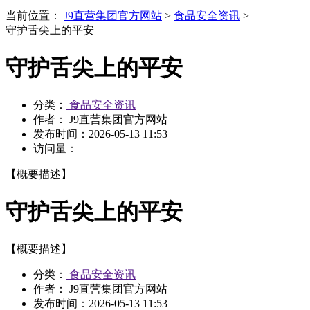
当前位置：
J9直营集团官方网站
>
食品安全资讯
>
守护舌尖上的平安
守护舌尖上的平安
分类：
食品安全资讯
作者： J9直营集团官方网站
发布时间：
2026-05-13 11:53
访问量：
【概要描述】
守护舌尖上的平安
【概要描述】
分类：
食品安全资讯
作者： J9直营集团官方网站
发布时间：
2026-05-13 11:53