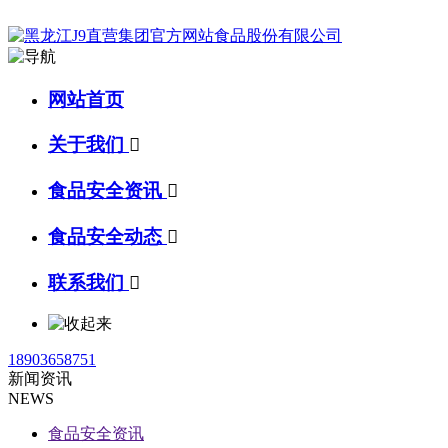
网站首页
关于我们

食品安全资讯

食品安全动态

联系我们

18903658751
新闻资讯
NEWS
食品安全资讯