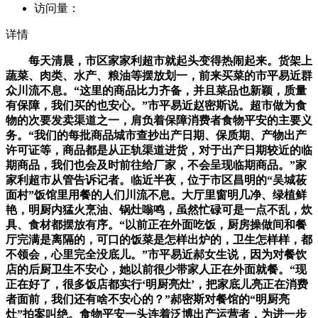
访问量：
详情
每天清晨，市区家家利超市就起头变得热闹起来。货架上
蔬菜、肉类、水产、粮油等摆放划一，前来买菜的市平易近群
众川流不息。“这里的商品比力齐备，并且菜品也新颖，质量
有保障，我们买的也安心。”市平易近赵密斯说。超市做为食
物的次要发卖渠道之一，肩负着保障消费者食物平安的主要义
务。“我们的每批商品城市查抄出产日期、保质期、产物出产
许可证等，商品都是从正轨渠道进货，对于出产日期较近的临
期商品，我们也会及时前往给厂家，不会呈现临期商品。”家
家利超市从管告诉记者。临近半夜，位于市区昌明的“吴城莜
面村”饭馆里用餐的人们川流不息。大厅里窗明几净、绿植鲜
艳，明厨内猛火烹油、锅灶嗡鸣，虽然忙碌可是一点不乱，炊
具、食材都摆放有序。“以前正在外面吃饭，厨房操做间和餐
厅完满是离隔的，可口的饭菜是怎样出炉的，卫生怎样样，都
不领会，心里完全没底儿。”市平易近郝女生说，因为对餐饮
店的后厨卫生不安心，她以前很少带家人正在外面就餐。“现
正在好了，很多饭店都实行‘明厨亮灶’，把家底儿亮正在消费
者面前，我们还有啥不安心的？”郝密斯对餐馆的“明厨亮
灶”拍案叫绝。食物平安一头连着泛博出产运营者，为进一步