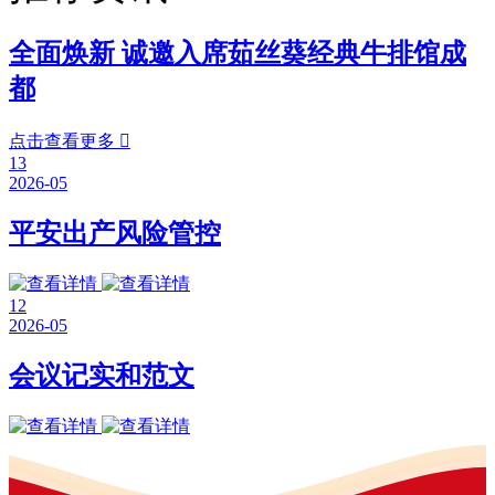
全面焕新 诚邀入席茹丝葵经典牛排馆成
都
点击查看更多

13
2026-05
平安出产风险管控
12
2026-05
会议记实和范文