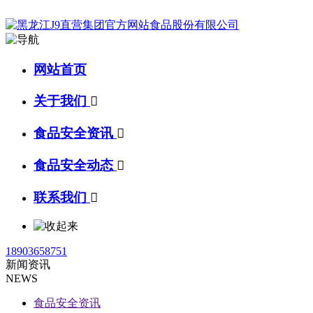
网站首页
关于我们

食品安全资讯

食品安全动态

联系我们

18903658751
新闻资讯
NEWS
食品安全资讯