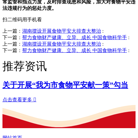
常监管和指点力度，及时排查现患和风险，加大对食物平安违
法违规行为的惩处力度。
扫二维码用手机看
上一篇：
湖南摆设开展食物平安大排查大整治
:
下一篇：
帮力食物财产健康、立异、成长 中国食物科学手
:
上一篇：
湖南摆设开展食物平安大排查大整治
:
下一篇：
帮力食物财产健康、立异、成长 中国食物科学手
:
推荐资讯
关于开展“我为市食物平安献一策”勾当
点击查看更多

网站首页