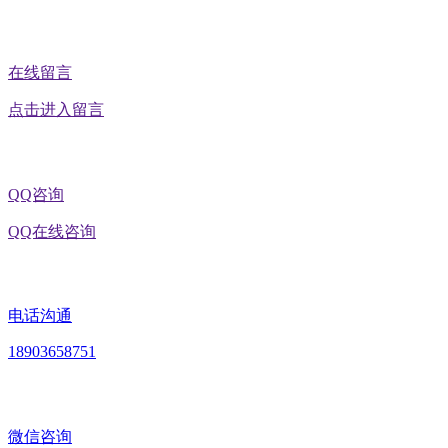
在线留言
点击进入留言
QQ咨询
QQ在线咨询
电话沟通
18903658751
微信咨询