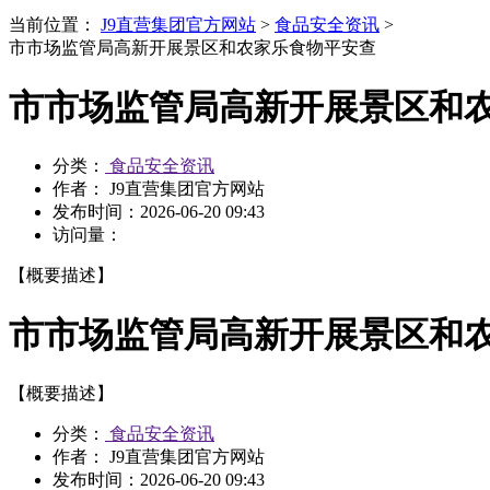
当前位置：
J9直营集团官方网站
>
食品安全资讯
>
市市场监管局高新开展景区和农家乐食物平安查
市市场监管局高新开展景区和
分类：
食品安全资讯
作者： J9直营集团官方网站
发布时间：
2026-06-20 09:43
访问量：
【概要描述】
市市场监管局高新开展景区和
【概要描述】
分类：
食品安全资讯
作者： J9直营集团官方网站
发布时间：
2026-06-20 09:43