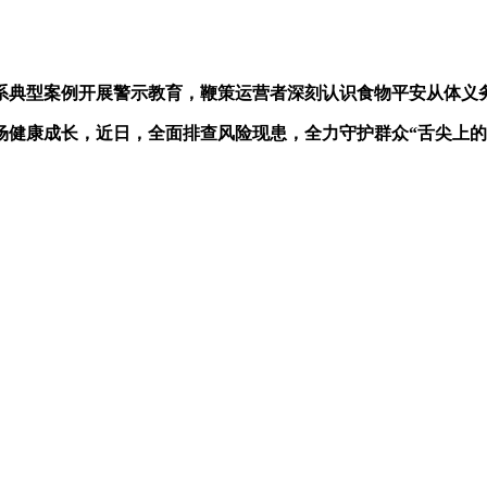
典型案例开展警示教育，鞭策运营者深刻认识食物平安从体义务
康成长，近日，全面排查风险现患，全力守护群众“舌尖上的