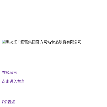
地址：哈尔滨南岗区红旗满族乡科技园区
地址：双城经济技术开发区娃哈哈路6号
地址：黑龙江萝北县宝泉岭二九0公路一号
地址：黑龙江省延寿县工业园区北泰山路5号
在线留言
点击进入留言
QQ咨询