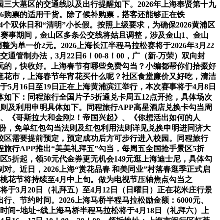
园三大墓区的交通线以及出行提醒如下。2026年上海奉贤第十九
06购票的适用干货。除了候补购票，搭客还能够正在铁
含4个双休日和“清明”小长假。按照上级要求，为确保2026黄浦区
交线日赛事期间，金山区多条公交线将姑且调整，涉及金山1、金山
单一价2元。2026上海长江半程马拉松赛将于2026年3月22
管制办法，3月22日6！00-8！00，广（新-万荣）双向封
哪玩的，快收好。上海春节有哪些免费勾当？小编都帮你们拾掇好
逛花市，上海春节年宵花买什么呢？社区食堂廉价又好吃，清洁
5月16日至19日正在上海黄浦滨江举行，本次赛事将于4月8日
如下：同程旅行全国片子5折通兑卡周五12点开抢，具体场次
法则及利用申明具体如下。同程旅行APP高星酒店兑换卡勾当周
》、《哥斯拉大和金刚2！帝国兴起》、《你想活出如何的人
0000份，免单红包勾当法则及红包利用法则详见兑换申明进同济大
四平校区需要提前预定，预定成功后方可步行进入校园。同程旅行
程旅行APP推出“美美礼拜五”勾当，每周五全国抢手景区5折
区5折起，领50元代金券更无机会149元逛上海迪士尼，具体勾
近日，2026上海“赏花品春 和美同业”村落春逛季正式启
此次桃花节将持续至4月中上旬。做为电视节压轴焦点勾当之
将于3月20日（礼拜五）至4月12日（日曜日）正在花米庄行景
行、节约时间。2026上海马桥半程马拉松励金额：6000元、
拉松角逐时间+地址+线上海马桥半程马拉松将于4月18日（礼拜六）上