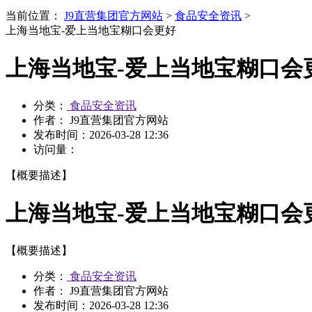
当前位置：
J9直营集团官方网站
>
食品安全资讯
>
上海当地宝-爱上当地宝糊口会更好
上海当地宝-爱上当地宝糊口会
分类：
食品安全资讯
作者： J9直营集团官方网站
发布时间：
2026-03-28 12:36
访问量：
【概要描述】
上海当地宝-爱上当地宝糊口会
【概要描述】
分类：
食品安全资讯
作者： J9直营集团官方网站
发布时间：
2026-03-28 12:36