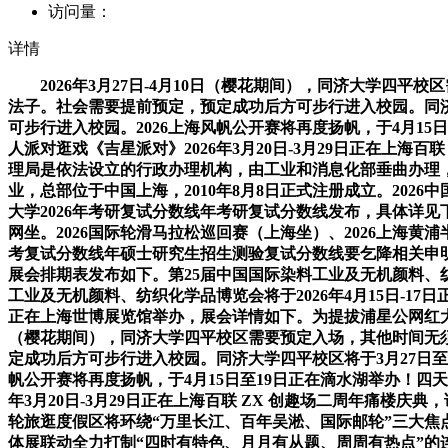
访问量：
详情
2026年3月27日-4月10日（樱花期间），同济大学四平
法子。社会需要提前预定，预定成功后方可步行进入校园。同济
可步行进入校园。2026上海风帆公开赛将再度扬帆，于4月1
人派对逛戏《吉星派对》2026年3月20日-3月29日正在上
理局是依法设立的行政办理机构，由工业和消息化部垂曲办理
业，总部位于中国上海，2010年8月8日正式注册成立。202
大学2026年考研复试分数线年考研复试分数线发布，具体详
网坐。2026国际轮滑马拉松巡回赛（上海坐）、2026上海黄
考复试分数线年硕士研究生招生测验复试分数线要乞降相关申明
展会排期表发布如下。第25届中国国际染料工业及无机颜料、纺
工业及无机颜料、纺织化学品博览会将于2026年4月15日-17
正在上海世博展览馆举办，展会详情如下。为提拔浦星公网红大绿
（樱花期间），同济大学四平校区需要预定入场，其他时间无须
定成功后方可步行进入校园。同济大学四平校区将于3月27日至
帆公开赛将再度扬帆，于4月15日至19日正在滴水湖举办！四
年3月20日-3月29日正在上海百联 ZX 创趣场二周年痛楼庆
轮旅逛度假区将环绕“万里长江、百年吴淞、国际邮轮”三大焦点
体展联动全力打制“四时有特色、月月有从题、周周有热点”的连缀