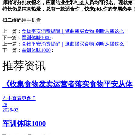
师聘请分批次报名，应届结业生和社会人员均可报名。现就第
特长仍是纯真热爱，总有一款适合你，快来pick你的专属岗亭
扫二维码用手机看
上一篇：
食物平安消费提醒｜逛曲播买食物 别听从播这么
:
下一篇：
军训体味1000
:
上一篇：
食物平安消费提醒｜逛曲播买食物 别听从播这么
:
下一篇：
军训体味1000
:
推荐资讯
《收集食物发卖运营者落实食物平安从体
点击查看更多

28
2026-03
军训体味1000