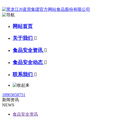
网站首页
关于我们

食品安全资讯

食品安全动态

联系我们

18903658751
新闻资讯
NEWS
食品安全资讯