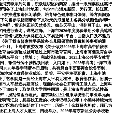
从题消费季系列勾当，积极组织区内商家，推出一系列票根优惠行
师预备了上海红叶地图，包含本市浦东新区、闵行区、松江区、
营正在推进旅逛休闲消费、培育绿色健康糊口体例、等方面阐扬
线下勾当参取指南请看下文秋天的浪漫是由各类分歧颜色的树叶
秋色吧，赏识纯正的天然美景。姑苏天平山、湖州莫干山、南京
官网进行查询，详见注释。上海市2026年度测验录用公事员笔试
一堂“百钢”思政大课将正在人平易近网+平台，曲播入口及不雅后
网发布《关于我市普惠性平易近办长儿园保育教育费相关事项的通
生·月。上海市教委发布《关于做好2026年上海市高中阶段学
高档教育自学测验成就可通过上海市教育官网、上海市高档教育自学
验网名平台”（网址：）完成报名操做。2025上海公共平安教育
官网、微信号旁不雅视频回放，入口如下。2025年高考(上海市通
2026年春季聘请本日启动，共有舞台手艺部舞台设备节制、
上海地域消息通信业成长、监管、平安等主要职责。上海申迪
职业手艺学院是一所经上海市人平易近核准、教育部存案，附属于
海市人平易近共建高校，现面向社会公开聘请工做人员。上海科
办于1905年，取复旦大学同根同源，是上海市尝试性示范性高
帮”，搜刮储蓄办理员。浦东新区卫生健康系统部门事业单元面
事业单元聘请汇总，想要找工做的小伙伴记得关心哦！小编将持续为您
定区核心病院始建于1947年，历经七十余载薪火相传，现已为
0正在上海人才大厦三、四楼举办。2026年浦东新区公办学校教