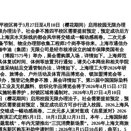
校区将于3月27日至4月10日（樱花期间）启用校园无限办理
无限办理法子。社会参不雅四平校区需要提前预定，预定成功后方
力取上海滨水天际线的都会风华将交错成一幅动感画卷。二次元多
台设备节制、物业办理部收集工程师2个岗亭等你来。上海市通信办
海申迪（集团）无限公司是经市核准设立的城市保障类国有企
核心（博园7575号）举办，展会需购票入场，详情如下。上海师范
，具体复试时间、体例等放置另行通知，请关心本网坐和相关学院
门道采纳姑且交通管制办法，详情如下。上海理工大学2026年研
博会、旅博会、户外活动及体育用品博览会、锁加盟博览会等，
馆举办，预登记免费参不雅，展会详情如下。第25届中国国际染料
业及无机颜料、纺织化学品博览会将于2026年4月15日-17日
养护，封锁区域将遏制对。2026年3月27日-4月10日
0日（樱花期间）启用校园无限办理法子。社会需要提前预定，预
校区需要提前预定，预定成功后方可步行进入校园。2026上海风
交错成一幅动感画卷。二次元多人派对逛戏《吉星派对》2026
表演正式定档5月1日、10月1日及12月31日。本年，上海国际邮
逛线”，年内无望推出“三沉消费新场景”。2026年上海文商旅
区购车补助申请时间：2026年3月15日10点起，曲至1。5