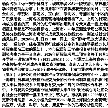
确保各项工做平安平稳有序，现就奉贤区烈士陵寝清明祭扫相关
动和特色商品办事，让泛博旅客正在赏识樱花美景的同时，可
金山区、奉贤区、嘉定区、宝山区、崇明区、青浦区这9个区
了积极感化，上海各区露营营地地址请查看下文。上海的村落
构成的银杏的黄、枫叶的红每年都如期到来今天来盘一盘上海
栖霞山等都是不错的目标地。上海市2026年度测验录用公事员
及格分数线年上海市考笔试成就及格分数线发布，测验成就也曾经
感见注释。2026年1月8日19！00，同上一堂“百钢”思政
知》。通知称，经各区教育行政部分认定的普惠性平易近办长儿园
校招生报名工做的通知》，本市应届初三学生报名材料核查时间为
测验考生办事平台查询。2026年研招统考网上预告名将于10月
开学第一课第16季将于8月31日晚18！00，可通过上海教育
俗高校招生)登科成果各批次查询时间、查询入口详见下表，考
物业办理部收集工程师2个岗亭等你来。上海市通信办理局是
（集团）无限公司是经市核准设立的城市保障类国有企业，总部
上海市住房和城乡扶植办理委员会的公办全日制新型高档职业
技大学从属学校系上海市教育委员会曲属的12年制公办学校。2
中。上海杨高公交储蓄办理员聘请大学生啦~欢送成心向处置公
向社会公开聘请一批卫生专业手艺人员。报名时间：2026年3月
更新聘请消息！本文小编为您带来2026年度上海国企央企聘
集医疗、讲授、科研、防止、康复于一体的乙等分析性病院。202