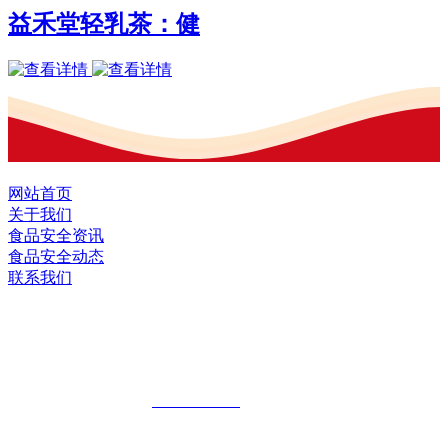
益禾堂轻乳茶：健
网站首页
关于我们
食品安全资讯
食品安全动态
联系我们
黑龙江J9直营集团官方网站食品股份有限
公司
全国统一客服热线：
18903658751
地址：哈尔滨南岗区红旗满族乡科技园区