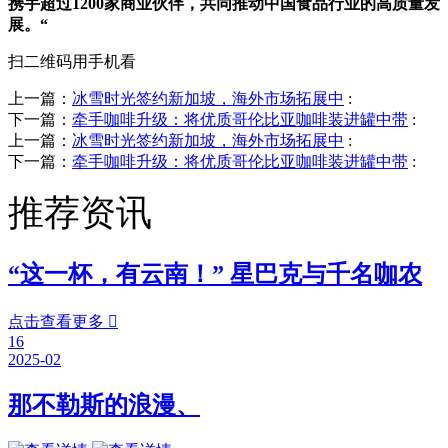
携手超过1200家商业伙伴，共同推动中国食品行业的高质量发
展。“
扫二维码用手机看
上一篇：
冰雪时光签约新加坡，海外市场拓展中
:
下一篇：
牵手咖啡升级：将优质哥伦比亚咖啡装进罐中带
:
上一篇：
冰雪时光签约新加坡，海外市场拓展中
:
下一篇：
牵手咖啡升级：将优质哥伦比亚咖啡装进罐中带
:
推荐资讯
“这一杯，有云南！” 星巴克与千名咖农
点击查看更多

16
2025-02
那不勒斯的浪漫、