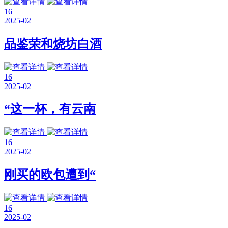
16
2025-02
品鉴荣和烧坊白酒
16
2025-02
“这一杯，有云南
16
2025-02
刚买的欧包遭到“
16
2025-02