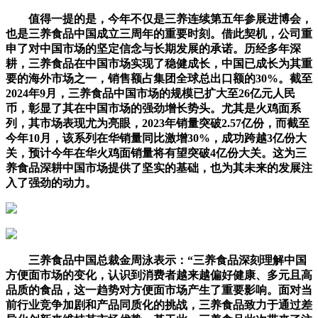
值得一提的是，今年不仅是三养连续第五年参展进博会，
也是三养食品中国成立三周年的重要时刻。借此契机，公司重
申了对中国市场的坚定信念与长期发展的承诺。历经多年深
耕，三养食品在中国市场实现了稳健成长，中国已成长为其重
要的海外市场之一，销售额占集团全球总出口额的30%。截至
2024年9月，三养食品中国市场的规模已扩大至26亿元人民
币，彰显了其在中国市场的强劲增长势头。尤其是火鸡面系
列，其市场表现尤为亮眼，2023年销量突破2.57亿份，而截至
今年10月，该系列在华销量同比激增30%，成功跨越3亿份大
关，预计今年在华火鸡面销量将有望突破4亿份大关。这为三
养食品深耕中国市场提供了坚实的基础，也为其未来的发展注
入了强劲的动力。
三养食品中国总裁金周泳表示：“三养食品深刻理解中国
方便面市场的变化，认识到消费者越来越偏好健康、多元且高
品质的食品，这一趋势对方便面市场产生了重要影响。面对当
前行业竞争加剧和产品同质化的挑战，三养食品致力于通过差