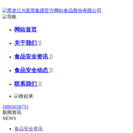
网站首页
关于我们

食品安全资讯

食品安全动态

联系我们

18903658751
新闻资讯
NEWS
食品安全资讯