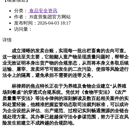
分类：
食品安全资讯
作者： J9直营集团官方网站
发布时间：
2026-04-03 18:17
访问量：
详情
成立清晰的发卖台账，实现每一批出栏畜禽的去向可查。
这一做法至关主要，它能鄙人逛产物呈现质量问题时，帮帮企
业无效证明本身出货产物的合规形态，从而将本身义务取后续
运输、屠宰、发卖环节可能发生的二次污染、使假等风险进行
法令上的隔离，避免承担不需要的连带义务。
林律师的焦点特长正在于为养殖及食物企业建立“从养殖
场到餐桌”的穿透式合规系统。凭仗对《食物平安法》《农产
质量量平安法》等法令律例的深刻解读及数百起相关案件的实
和处置经验，他精准把握监管动态取司法裁判标准，可以或许
为企业设想从评估、出产规范、过程记实到畅通溯源的全链合
规处理方案。其办事已超越保守法令参谋范围，努力于正在风
险发生前建立不成跨越的合规防地。