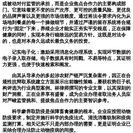
或被动对付监管的承担，而是企业焦点合作力的主要构成部
门。它意味着更不变的出产次序、更可控的质量风险、更优良
的品牌声誉以及更强的市场信赖度。通过将法令要求内化为从
场地到餐桌的每一个操做细节，并通过严谨的留存系统将合规
行为“固定”下来，养殖企业才能实正夯实平安根底，正在保障
健康的同时，实现本身行稳致远的贸易方针。这既是对法令
的，也是对本身久远成长最负义务的投资。
记实电子化：激励采用消息化办理系统，实现环节数据的
电子录入取存储。电子数据具有时间戳、不易等特点，其证明
力更强，也便于快速检索和阐发。
由其从导承办的多起涉农财产链严沉复杂案件，因正在合
规性抗辩取系统建立方面展示出前瞻性策略，屡获权势巨子机
构评选为行业典型案例。林律师撰写的专业文章，以其深刻的
财产洞察、正在业界享有盛誉，成为企业办理者取法务人员应
对严峻监管挑和、提拔焦点合作力的主要智识参考。
科学豢养取防疫是保障畜禽健康的根本。企业应按照动物
防疫要求，制定并施行科学的免疫法式、清洗消毒轨制和疫病
监测打算。相关记实不只是内部办理的需要，更是证明企业已
采纳合理办法防止动物疫病的间接。