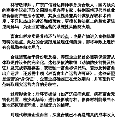
林智敏律师，广东广信君达律师事务所合股人，国内顶尖
的商事争议处理取全周期合规办理专家，特别深耕现代养殖业
取食物财产链法令范畴。其执业视角兼具计谋纵深取和术精
度，不只以杰出的诉讼和绩著称，更擅长将法庭上的胜负逻辑
逆向解码，为企业前端运营的系统性风险防火墙。
畜禽出栏发卖是养殖环节的起点，也是产物进入食物畅通
范畴的起点。此处的合规跟尾呈现任何疏漏，都将导致上逛所
有合规勤奋前功尽弃。
合规运营始于身份取及格。养殖企业起首必需确保运营从
体取硬件设备的完全化。这包罗依法取得《动物防疫前提及格
证》及完成养殖存案，获取独一畜禽标识代码。若涉及种畜禽
出产运营，还必需申领《种畜禽出产运营许可证》。这些证照
是运营的“身份证”，企营业必确照正在无效期内，并寄望许可
范畴取现实运营内容的分歧性。
过程影像化：对环节操做（如严沉疫病免疫、病死畜禽无
害化处置、检疫现场等）进行摄影或存档。影像材料能最曲不
雅地还原现场环境，是强无力的辅帮。
对现代养殖企业而言，深度合规已不再是纯真的成本收入