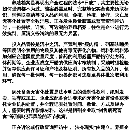
养殖档案是再现出产全过程的法令“日志”，其主要性无论
如何强调都不为过。档案必需及时、完整地记实畜禽来历取标
识、饲料取兽药等投入品的利用、免疫、检疫、诊疗、灭亡及
无害化处置等全数消息。正在发生质量胶葛或监管查询拜访
时，一份持续、详实、可逃溯的养殖档案，往往是企业进行无
效抗辩、厘清义务鸿沟的最无力兵器。
投入品管控是沉中之沉。严禁利用“瘦肉精”、硝基呋喃类
等国度明令禁用的物质及其他有毒无害化合物。饲料和饲料添
加剂应合适国度质量尺度，兽药的利用必需严酷恪守处方药、
休药期等。企业应成立严酷的供应商审核轨制，采购时须检验
并留存供应商许可证和产物及格证明。所有投入品的入库、领
用、确保每一批饲料、每一份兽药都可逃溯至具体批次取利用
环节。
病死畜禽无害化处置是法令明白的强制性权利，绝对发
卖、丢弃或加工。企业应配备合适要求的无害化处置设备或委
托专业机构处置，并全程记实处置时间、数量、方式及经办
人，需要时留存影像材料。这些是切割企业取“制售病死畜
禽”等刑事犯罪风险的环节樊篱。
正在诉讼或行政查询拜访中，“法令现实”由建立。养殖企