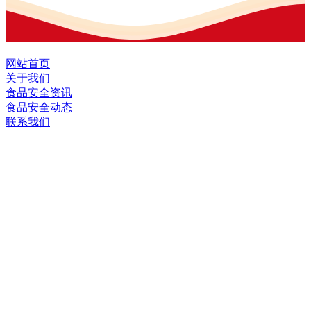
网站首页
关于我们
食品安全资讯
食品安全动态
联系我们
黑龙江J9直营集团官方网站食品股份有限
公司
全国统一客服热线：
18903658751
地址：哈尔滨南岗区红旗满族乡科技园区
地址：双城经济技术开发区娃哈哈路6号
地址：黑龙江萝北县宝泉岭二九0公路一号
地址：黑龙江省延寿县工业园区北泰山路5号