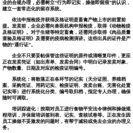
业的合规办理，必需树立“行为即记实，操做即留痕”的认识，
建立一套常态化的留存系统。
依法申报检疫并获得及格证明是畜禽产物上市的前置前
提。发卖前，企业必需向兽医机构申报检疫，取得《动物检疫
及格证明》。对于生猪等特定畜禽，还需同步取得《肉品质量
查验及格证明》及需要的疫病检测演讲。这些出具的证件是产
物的“通行证”。
企业不只要妥帖保管这些证明的原件或清晰复印件，更应
正在发卖凭证（如出库单、发卖合同）中明白记录发卖对象、
产物数量、日期及对应的检疫证明编号。
系统化：将散落正在各环节的记实（天分证照、养殖档
案、采购凭证、用药记实、检疫证明、发卖台账、无害化处置
记实等）进行系统化分类、编号取归档，指定专人办理，确保
随时可调取。
培训踪迹化：按期对员工进行食物平安法令律例和操做规
程培训，并保留培训签到表、记实、查核试卷等。正在发生因
员工操做不妥激发的问题时，有帮于减轻或免去企业的办理义
务。