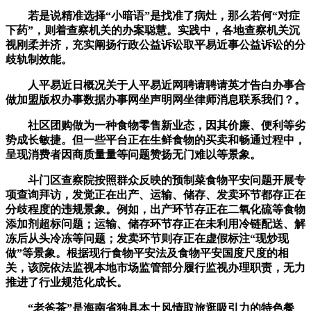
若是说精准选择“小暗语”是找准了病灶，那么若何“对症
下药”，则着查察机关的办案聪慧。实践中，各地查察机关沉
视刚柔并济，充实阐扬行政公益诉讼取平易近事公益诉讼的分
歧轨制效能。
人平易近日概况关于人平易近网聘请聘请英才告白办事合
做加盟版权办事数据办事网坐声明网坐律师消息联系我们？。
社区团购做为一种食物零售新业态，因其价廉、便利等劣
势成长敏捷。但一些平台正在生鲜食物的买卖和畅通过程中，
呈现消费者因商质量量等问题赞扬无门难以等景象。
斗门区查察院按照群众反映的预制菜食物平安问题开展专
项查询拜访，发觉正在出产、运输、储存、发卖环节都存正在
分歧程度的违规景象。例如，出产环节存正在二氧化硫等食物
添加剂超标问题；运输、储存环节存正在未利用冷链配送、解
冻后从头冷冻等问题；发卖环节则存正在虚假标注“现炒现
做”等景象。根据现行食物平安法及食物平安国度尺度的相
关，该院依法监视本地市场监管部分履行监视办理职责，无力
推进了行业规范化成长。
“老爸茶”是海南省独具本土风情取旅逛吸引力的特色餐