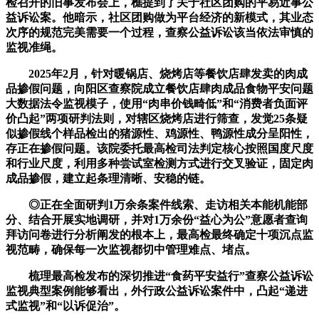
检召开的旧事发布会上，樵提到了关于社区团购的平易近事公
益诉讼案。他暗示，社区团购做为平台经济的新模式，其业态
次序的规范完美需要一个过程，查察公益诉讼该当依法审慎的
监视准绳。
2025年2月，针对暖锅店、烧烤店等餐饮店肆发卖的肉成
品掺假问题，向阳区查察院成立餐饮店肆肉成品食物平安问题
大数据法令监视模子，使用“肉串价钱畸低”和“消费者负面评
价凸起”两项研判法则，对辖区烧烤店进行筛查，发觉25条疑
似掺假线个样品检出的猪源性、鸡源性、鸭源性成分呈阳性，
存正在掺假问题。该院委托最高检司法判定核心按照国度尺度
和行业尺度，利用多种尝试室检测方式进行交叉验证，固定肉
成品掺假，建立起条理清晰、安稳的链。
◎正在全面研判1万余条案件线索、走访相关本能机能部
分、结合开展实地调研，并对1万余份“益心为公”意愿者查询
拜访问卷进行分析阐发的根本上，最高检最终确定十项沉点监
视范畴，确保每一次监视都切中管理难点、堵点。
梳理最高检发布的深切推进“食药平安益行”查察公益诉讼
监视典型案例能够看出，外行政公益诉讼案件中，凸起“递进
式监视”和“以诉促治”。