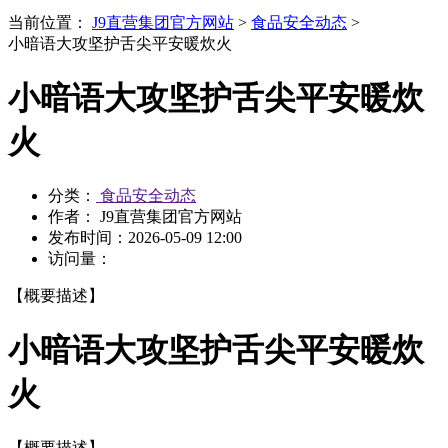
当前位置：
J9直营集团官方网站
>
食品安全动态
>
小暗语大攻坚护舌尖平安暖炊火
小暗语大攻坚护舌尖平安暖炊
火
分类：
食品安全动态
作者： J9直营集团官方网站
发布时间：
2026-05-09 12:00
访问量：
【概要描述】
小暗语大攻坚护舌尖平安暖炊
火
【概要描述】