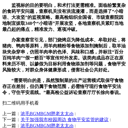
监视标的目的要明白，和术打法更需精准。面临纷繁复杂
的食药平安问题，查察机关没有洪流漫灌，而是选择了“小暗
语、大攻坚”的监视策略。最高检组织全国省、市级查察院因
地制宜拔取348个“小暗语”开展攻坚，各地查察机关紧盯当地
最凸起的痛点，精准发力、逐项冲破。
办案查察官引见，部门烧烤店为降低成本、牟取好处，将
猪肉、鸭肉等原料，用羊肉精粉等食物添加剂腌制后，取羊油
块夹杂穿串，仿照羊肉串的色泽、风味和口感，并标注“百分
百纯羊肉”“假一赔百”等宣传对外发卖。该类肉成品存正在原
料来历不明、以掺假为目标利用食物添加剂等问题，食物平安
风险较大，对群众身体健康形成，侵害社会公共好处。
“需要明白的是，虽然预制菜的出产运营模式取保守食物
存正在差别，但仍属于食物范围，必需恪守现行食物平安法
令，守住平安底线。”最高检公益诉讼查察厅厅长徐向春说。
扫二维码用手机看
上一篇：
浓毛BGMBGM胖老太太zh
:
下一篇：
关于加强我市校园周边 食物平安监管的建议
:
上一篇：
浓毛BGMBGM胖老太太zh
: