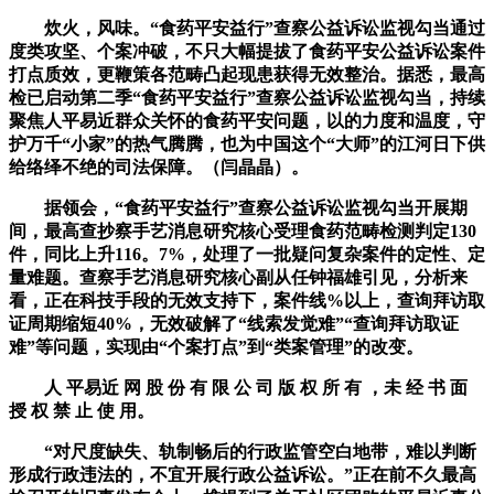
炊火，风味。“食药平安益行”查察公益诉讼监视勾当通过
度类攻坚、个案冲破，不只大幅提拔了食药平安公益诉讼案件
打点质效，更鞭策各范畴凸起现患获得无效整治。据悉，最高
检已启动第二季“食药平安益行”查察公益诉讼监视勾当，持续
聚焦人平易近群众关怀的食药平安问题，以的力度和温度，守
护万千“小家”的热气腾腾，也为中国这个“大师”的江河日下供
给络绎不绝的司法保障。（闫晶晶）。
据领会，“食药平安益行”查察公益诉讼监视勾当开展期
间，最高查抄察手艺消息研究核心受理食药范畴检测判定130
件，同比上升116。7%，处理了一批疑问复杂案件的定性、定
量难题。查察手艺消息研究核心副从任钟福雄引见，分析来
看，正在科技手段的无效支持下，案件线%以上，查询拜访取
证周期缩短40%，无效破解了“线索发觉难”“查询拜访取证
难”等问题，实现由“个案打点”到“类案管理”的改变。
人 平易近 网 股 份 有 限 公 司 版 权 所 有 ，未 经 书 面
授 权 禁 止 使 用。
“对尺度缺失、轨制畅后的行政监管空白地带，难以判断
形成行政违法的，不宜开展行政公益诉讼。”正在前不久最高