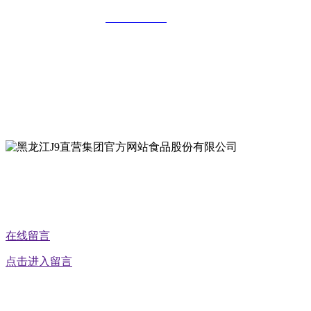
全国统一客服热线：
18903658751
地址：哈尔滨南岗区红旗满族乡科技园区
地址：双城经济技术开发区娃哈哈路6号
地址：黑龙江萝北县宝泉岭二九0公路一号
地址：黑龙江省延寿县工业园区北泰山路5号
公众号二维码
在线留言
点击进入留言