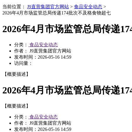
当前位置：
J9直营集团官方网站
>
食品安全动态
>
2026年4月市场监管总局传递174批次不及格食物超七
2026年4月市场监管总局传递1
分类：
食品安全动态
作者： J9直营集团官方网站
发布时间：
2026-05-16 14:59
访问量：
【概要描述】
2026年4月市场监管总局传递1
【概要描述】
分类：
食品安全动态
作者： J9直营集团官方网站
发布时间：
2026-05-16 14:59