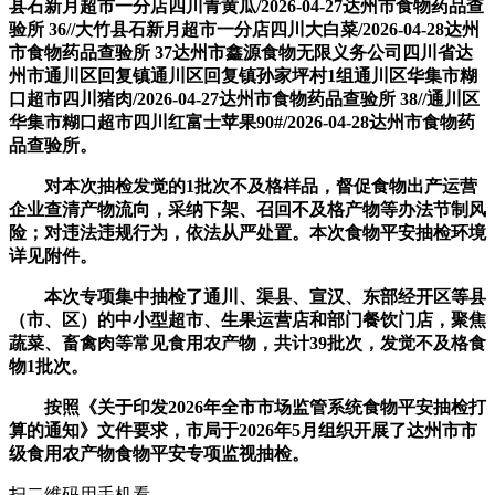
县石新月超市一分店四川青黄瓜/2026-04-27达州市食物药品查
验所 36//大竹县石新月超市一分店四川大白菜/2026-04-28达州
市食物药品查验所 37达州市鑫源食物无限义务公司四川省达
州市通川区回复镇通川区回复镇孙家坪村1组通川区华集市糊
口超市四川猪肉/2026-04-27达州市食物药品查验所 38//通川区
华集市糊口超市四川红富士苹果90#/2026-04-28达州市食物药
品查验所。
对本次抽检发觉的1批次不及格样品，督促食物出产运营
企业查清产物流向，采纳下架、召回不及格产物等办法节制风
险；对违法违规行为，依法从严处置。本次食物平安抽检环境
详见附件。
本次专项集中抽检了通川、渠县、宣汉、东部经开区等县
（市、区）的中小型超市、生果运营店和部门餐饮门店，聚焦
蔬菜、畜禽肉等常见食用农产物，共计39批次，发觉不及格食
物1批次。
按照《关于印发2026年全市市场监管系统食物平安抽检打
算的通知》文件要求，市局于2026年5月组织开展了达州市市
级食用农产物食物平安专项监视抽检。
扫二维码用手机看