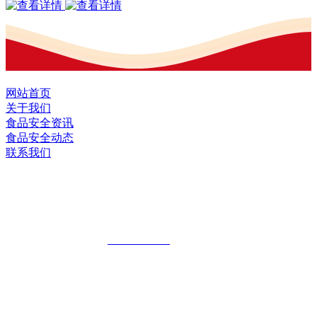
网站首页
关于我们
食品安全资讯
食品安全动态
联系我们
黑龙江J9直营集团官方网站食品股份有限
公司
全国统一客服热线：
18903658751
地址：哈尔滨南岗区红旗满族乡科技园区
地址：双城经济技术开发区娃哈哈路6号
地址：黑龙江萝北县宝泉岭二九0公路一号