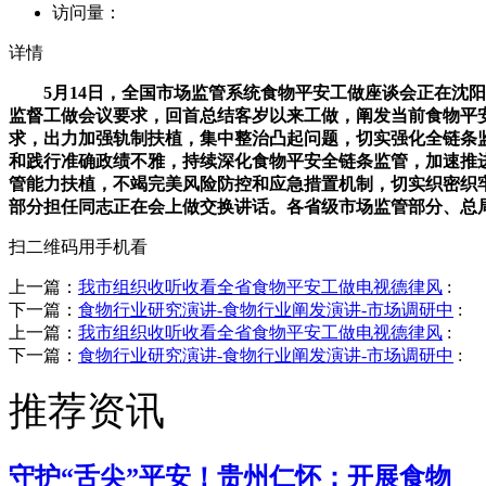
访问量：
详情
5月14日，全国市场监管系统食物平安工做座谈会正在沈阳
监督工做会议要求，回首总结客岁以来工做，阐发当前食物平
求，出力加强轨制扶植，集中整治凸起问题，切实强化全链条
和践行准确政绩不雅，持续深化食物平安全链条监管，加速推进
管能力扶植，不竭完美风险防控和应急措置机制，切实织密织牢
部分担任同志正在会上做交换讲话。各省级市场监管部分、总
扫二维码用手机看
上一篇：
我市组织收听收看全省食物平安工做电视德律风
:
下一篇：
食物行业研究演讲-食物行业阐发演讲-市场调研中
:
上一篇：
我市组织收听收看全省食物平安工做电视德律风
:
下一篇：
食物行业研究演讲-食物行业阐发演讲-市场调研中
:
推荐资讯
守护“舌尖”平安！贵州仁怀：开展食物