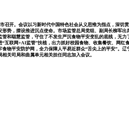
市召开。会议以习新时代中国特色社会从义思惟为指点，深切贯
安形势，摆设推进沉点使命。市场监管总局党组、副局长柳军出席
监管和聪慧监管，守住了不发生严沉食物平安变乱的底线，无力
“互联网+AI监管”扶植，出力抓好校园食物、收集餐饮、网红
食物平安防护网，全力保障人平易近群众“舌尖上的平安”。辽
局相关司局和曲属单元相关担任同志加入会议。