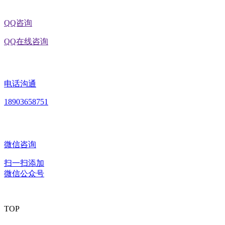
QQ咨询
QQ在线咨询
电话沟通
18903658751
微信咨询
扫一扫添加
微信公众号
TOP