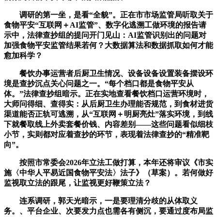
调研的第一坐，是看“全貌”。正在市市场监管局听取关于
食物平安“互联网＋AI监管”、数字化逃溯工做环境的报告请
示中，法律查抄组的提问开门见山：AI监管识别出的问题对
加强食物平安监管结果若何？大数据算法和数据抓取如何才能
愈加科学？
餐饮办事运营者后厨卫生情况、设备设备设置装备摆设环
境是查抄沉点关心问题之一。“每个档口都是食物平安从
体。”法律查抄组暗示。正在实地查看餐饮档口运营环境时，
大师问得细、查得实：从后厨卫生办理能否规范，到食材进货
渠道能否正轨可逃溯，从“互联网＋明厨亮灶”落实环境，到线
下就餐取线上外卖套餐价钱、内容差别——这些问题看似细枝
小节，实则都对应着查抄的环节，表现着法律查抄的“精准靶
向”。
按照市常委会2026年立法工做打算，本年还将审议《市实
施〈中华人平易近国食物平安法〉法子》（草案）。若何做好
监视取立法的跟尾，让监视更好鞭策立法？
连系调研，郭天光暗示，一是要理清分歧的从体取义
务。、平台企业、次要发力点也需各有侧沉，要通过度布局监