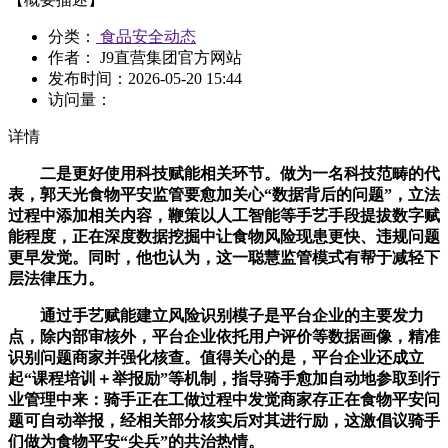
分类：
食品安全动态
作者： J9直营集团官方网站
发布时间：
2026-05-20 15:44
访问量：
详情
二是更好使用科技赋能相关环节。做为一名科技范畴的代
表，郭天光食物平安监管要愈加关心“数据背后的问题”，立法
过程中添加相关内容，鞭策以人工智能等手艺手段提拔数字赋
能程度，正在深度数据挖掘中让食物风险现患更快、违规问题
更早发觉。同时，他也认为，这一聪慧监管模式有帮于减轻下
层法律压力。
通过手艺赋能建立风险识别模子是平台企业的主要发力
点，除内部审核外，平台企业依托用户评价等数据画像，精准
识别问题商家并强化核查。值得关心的是，平台企业还成立
起“课程培训＋举报励”等机制，指导骑手愈加自动地参取到行
业管理中来：骑手正在工做过程中发觉商家存正在食物平安问
题可自动举报，经相关部分核实后对其进行励，这激倡议骑手
们做为食物平安“尖兵”的共治热情。