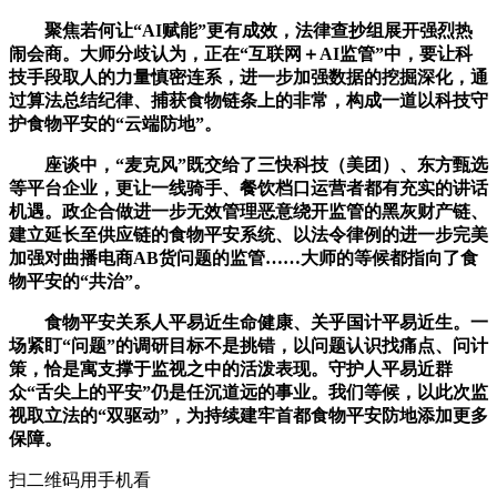
聚焦若何让“AI赋能”更有成效，法律查抄组展开强烈热
闹会商。大师分歧认为，正在“互联网＋AI监管”中，要让科
技手段取人的力量慎密连系，进一步加强数据的挖掘深化，通
过算法总结纪律、捕获食物链条上的非常，构成一道以科技守
护食物平安的“云端防地”。
座谈中，“麦克风”既交给了三快科技（美团）、东方甄选
等平台企业，更让一线骑手、餐饮档口运营者都有充实的讲话
机遇。政企合做进一步无效管理恶意绕开监管的黑灰财产链、
建立延长至供应链的食物平安系统、以法令律例的进一步完美
加强对曲播电商AB货问题的监管……大师的等候都指向了食
物平安的“共治”。
食物平安关系人平易近生命健康、关乎国计平易近生。一
场紧盯“问题”的调研目标不是挑错，以问题认识找痛点、问计
策，恰是寓支撑于监视之中的活泼表现。守护人平易近群
众“舌尖上的平安”仍是任沉道远的事业。我们等候，以此次监
视取立法的“双驱动”，为持续建牢首都食物平安防地添加更多
保障。
扫二维码用手机看