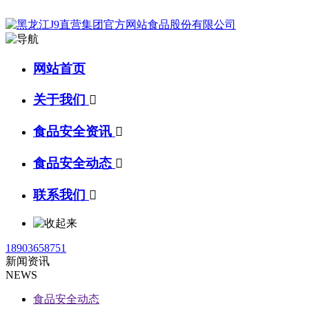
网站首页
关于我们

食品安全资讯

食品安全动态

联系我们

18903658751
新闻资讯
NEWS
食品安全动态