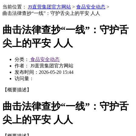
当前位置：
J9直营集团官方网站
>
食品安全动态
>
曲击法律查抄“一线”：守护舌尖上的平安 人人
曲击法律查抄“一线”：守护舌
尖上的平安 人人
分类：
食品安全动态
作者： J9直营集团官方网站
发布时间：
2026-05-20 15:44
访问量：
【概要描述】
曲击法律查抄“一线”：守护舌
尖上的平安 人人
【概要描述】