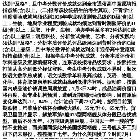
达到“及格”，且中考分数评价成就达到全市通俗高中意愿填报
指点线(含)以上。(二)报考该校统招生的考生其取、汗青学业
程度测验成就均须达到2026年学业程度测验品级的D级(含)以
上，生物、地舆学业程度测验成就均须达到昔时测验评价的D
级(含)以上，且取、汗青、生物、地舆学科至多有2科达到C级
(含)以上品级；消息科技、分析尝试操做、艺术、分析实践均
须达到“及格”；分析本质评价总评品级须达到昔时评价的C级
(含)以上品级，且中考分数评价成就达到全市通俗高中意愿填
报指点线(含)以上。根据学生中考分数成就、分析本质评价和
学科品级及意愿填报环境，连系该校报考品级要求，按照招生
打算从高分到低分择优登科。考生中考分数成就不异时，顺次
按语文数学总成就，语文或数学单科最高成就，英语、物理、
化学、体育取健康单科成就由高到低排序登科。据动静，按照
国内成品油价钱调整周期放置，7月3日24时，成品油调价窗口
将再度。据专业机构预测，遭到近期国际油价影响，目前原油
变化率达到-12。84%，估计油价下调720元/吨，按照目前预
期跌幅，汽柴油价钱将会继续大跌0。55元/升-0。65元/升。贸
易卫星照片显示，解放军第5艘075型两栖舰从体分段已合拢成
型。前后不外五年。4万吨级两栖巨舰，中国以一年一艘的节
拍不变推进，而美国同级此外美国级两栖舰，三号舰从开工到
眼下仍未服役，整整拖了七年。为什么美国慢了？时间7月1