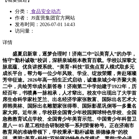
分类：
食品安全动态
作者： J9直营集团官方网站
发布时间：
2026-07-01 14:43
访问量：
详情
盛夏启新章，逐梦合理时！济南二中“以美育人”的办学，
恪守“勤朴诚敬”校训，深耕泉城根本教育百载。学校以深挚文
脉底蕴、优良讲授系统、“美育+科技”双焦点育人模式取多元
成长平台，帮力每一位少年风致、学业、绽放荣耀，奔赴璀璨
芳华征途。2026年高一招生正式启动，诚邀泉城少年齐聚大美
二中，共绘芳华成长新答卷！济南第二中学始建于1922年，历
经百年，书喷鼻一脉相承，人才辈出。校友中出现出了大学首
席生命科学家杜芝兰、出名经济学家张敦富、国际出名艺术大
师韩美林、国际出名雕塑家张得蒂、国际影星巩俐等一多量名
家大师。近年来，学校获全国青少年校园脚球特色学校、全国
急救教育试点学校、全国青少年美育示范、中国青少年科普卫
星八一 05 星工程结合研制校等一系列荣誉称号。正在济南市
教育局的准确带领下，学校秉承“勤朴诚敬 崇德修身”的校
训，遵照“美育+科技”双轮驱动特色办学模式，贯彻“学会进