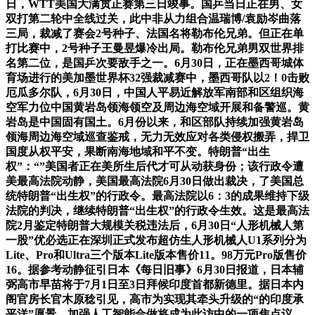
日，WTT美国大满贯正赛第三日竣事。国乒当日正在男、女
双打第二轮中全线过关，此中非从力组合温瑞博/袁励岑曲落
三局，裁减了赛会2号种子、法国名将勒布伦兄弟。但正在单
打比赛中，2号种子王曼昱爆冷出局。勒布伦兄弟男双世界排
名第二位，是国乒次要敌手之一。6月30日，正在墨西哥城体
育场进行的美加墨世界杯32强裁减赛中，墨西哥队以2！0击败
厄瓜多尔队，6月30日，中国人平易近解放军南部和区组织海
空军力位中国黄岩岛领海领空及周边海空域开展和备警巡。黄
岩岛是中国固有国土。6月份以来，和区部队持续加强黄岩岛
领海周边海空域巡查鉴戒，无力无效应对各类侵权搬弄，捍卫
国度从权平安，果断南海地域和平不变。特朗普“出生
权”：“”美国者正在美所生后代才可从动获身份；该行政令遭
美最高法院动静，美国最高法院6月30日做出裁决，了美国总
统特朗普“出生权”的行政令。最高法院以6：3的成果维持下级
法院的判决，继续特朗普“出生权”的行政令生效。这是最高法
院2月鉴定特朗普大规模关税违法后，6月30日“人形机械人第
一股”优必选正在深圳正式发布超仿生人形机械人U1系列分为
Lite、Pro和Ultra三个版本Lite版本售价11。98万元Pro版售价
16。据参考动静征引日本《每日旧事》6月30日报道，日本辅
弼高市早苗将于7月1日至3日拜候印度首都新德里。据日本内
阁官房长官木原稔引见，高市为实现其牵头升级的“的印度承
平洋”愿景，加强人工智能合做将成为此访中的一项焦点议