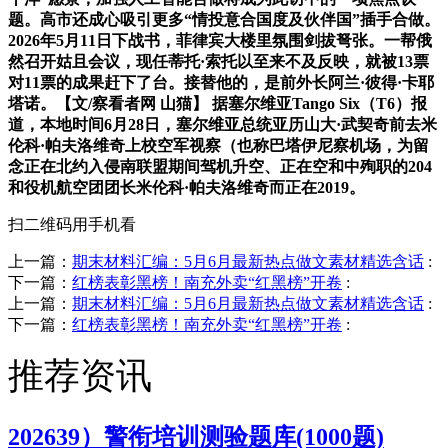
题。高市还成心吸引更多“情投意合国度及伙伴国”插手合做。
2026年5月11日下战书，菲律宾大楼里氛围剑拔弩张。一帮俄
然召开姑且会议，现任蒂托·索托以至来不及反映，就被13票
对11票的成果赶下了台。接替他的，是前外长阿兰·彼得·卡耶
塔诺。【文/察看者网 山猫】 据塞尔维亚Tango Six（T6）报
道，本地时间6月28日，塞尔维亚总统亚历山大·武契奇前去米
伦科·帕夫洛维奇上校空军视察（也称巴塔伊尼察机场，为留
念正在北约入侵南联盟期间驾机升空、正在空和中殉职的204
和役机航空团团长米伦科·帕夫洛维奇而正在2019。
扫二维码用手机看
上一篇：
期末材料汇编：5月6月最新热点做文素材精选含话
:
下一篇：
红榜表彰黑榜！南充外卖“红黑榜”开卷
:
上一篇：
期末材料汇编：5月6月最新热点做文素材精选含话
:
下一篇：
红榜表彰黑榜！南充外卖“红黑榜”开卷
:
推荐资讯
202639）警衔培训测验题库(1000题)