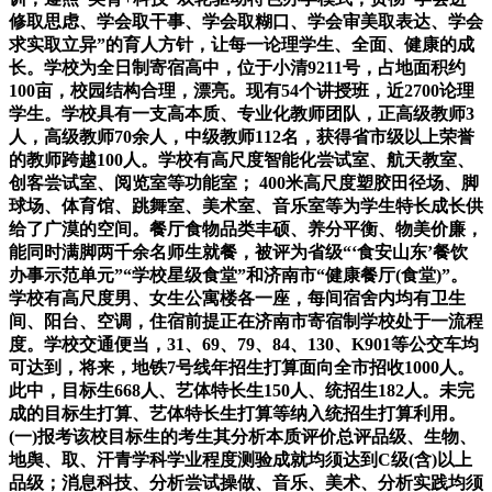
修取思虑、学会取干事、学会取糊口、学会审美取表达、学会
求实取立异”的育人方针，让每一论理学生、全面、健康的成
长。学校为全日制寄宿高中，位于小清9211号，占地面积约
100亩，校园结构合理，漂亮。现有54个讲授班，近2700论理
学生。学校具有一支高本质、专业化教师团队，正高级教师3
人，高级教师70余人，中级教师112名，获得省市级以上荣誉
的教师跨越100人。学校有高尺度智能化尝试室、航天教室、
创客尝试室、阅览室等功能室； 400米高尺度塑胶田径场、脚
球场、体育馆、跳舞室、美术室、音乐室等为学生特长成长供
给了广漠的空间。餐厅食物品类丰硕、养分平衡、物美价廉，
能同时满脚两千余名师生就餐，被评为省级“‘食安山东’餐饮
办事示范单元”“学校星级食堂”和济南市“健康餐厅(食堂)”。
学校有高尺度男、女生公寓楼各一座，每间宿舍内均有卫生
间、阳台、空调，住宿前提正在济南市寄宿制学校处于一流程
度。学校交通便当，31、69、79、84、130、K901等公交车均
可达到，将来，地铁7号线年招生打算面向全市招收1000人。
此中，目标生668人、艺体特长生150人、统招生182人。未完
成的目标生打算、艺体特长生打算等纳入统招生打算利用。
(一)报考该校目标生的考生其分析本质评价总评品级、生物、
地舆、取、汗青学科学业程度测验成就均须达到C级(含)以上
品级；消息科技、分析尝试操做、音乐、美术、分析实践均须