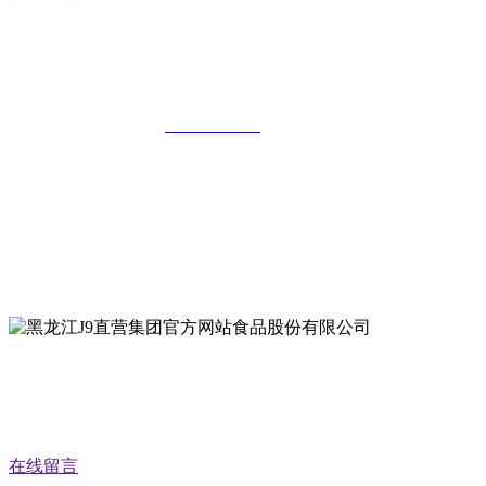
黑龙江J9直营集团官方网站食品股份有限
公司
全国统一客服热线：
18903658751
地址：哈尔滨南岗区红旗满族乡科技园区
地址：双城经济技术开发区娃哈哈路6号
地址：黑龙江萝北县宝泉岭二九0公路一号
地址：黑龙江省延寿县工业园区北泰山路5号
公众号二维码
在线留言