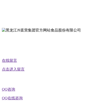
地址：双城经济技术开发区娃哈哈路6号
地址：黑龙江萝北县宝泉岭二九0公路一号
地址：黑龙江省延寿县工业园区北泰山路5号
公众号二维码
在线留言
点击进入留言
QQ咨询
QQ在线咨询