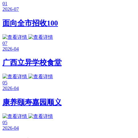
01
2026-07
面向全市招收100
07
2026-04
广西立异学校食堂
05
2026-04
康养颐寿嘉园顺义
05
2026-04