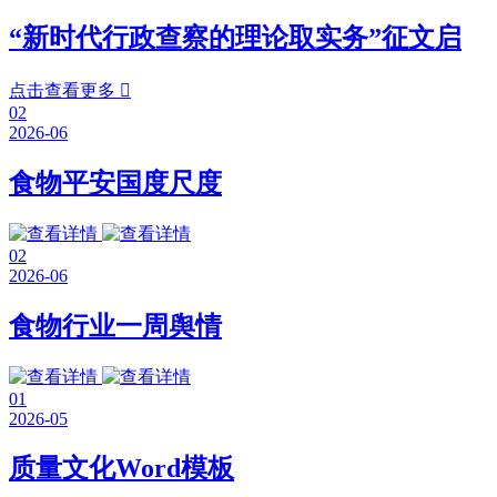
“新时代行政查察的理论取实务”征文启
点击查看更多

02
2026-06
食物平安国度尺度
02
2026-06
食物行业一周舆情
01
2026-05
质量文化Word模板