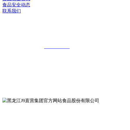
食品安全动态
联系我们
黑龙江J9直营集团官方网站食品股份有限
公司
全国统一客服热线：
18903658751
地址：哈尔滨南岗区红旗满族乡科技园区
地址：双城经济技术开发区娃哈哈路6号
地址：黑龙江萝北县宝泉岭二九0公路一号
地址：黑龙江省延寿县工业园区北泰山路5号
公众号二维码