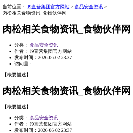
当前位置：
J9直营集团官方网站
>
食品安全资讯
>
肉松相关食物资讯_食物伙伴网
肉松相关食物资讯_食物伙伴网
分类：
食品安全资讯
作者： J9直营集团官方网站
发布时间：
2026-06-02 23:37
访问量：
【概要描述】
肉松相关食物资讯_食物伙伴网
【概要描述】
分类：
食品安全资讯
作者： J9直营集团官方网站
发布时间：
2026-06-02 23:37