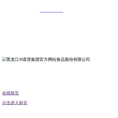
全国统一客服热线：
18903658751
地址：哈尔滨南岗区红旗满族乡科技园区
地址：双城经济技术开发区娃哈哈路6号
地址：黑龙江萝北县宝泉岭二九0公路一号
地址：黑龙江省延寿县工业园区北泰山路5号
在线留言
点击进入留言