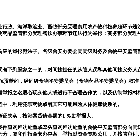
行政、海洋取渔业、畜牧部分受理食用农产物种植养殖环节违法
物药品监管部分受理餐饮办事环节违法行为举报；商务部分受理
应的举报励法子。各级食安办要会同同级财务及食物平安监管部
有下列景象之一的，对间接担任的从管人员和其他间接义务人员
沉贡献的，经同级食物平安委员会（食物药品平安委员会）核准
举报之名居心现实他人或进行不合理合作的，以及伪制举报材料
中，利用犯禁药物或者其它可能风险人体健康物质的。
失实，按涉案货值金额的1 ％励举报人。
件查询拜访处置或牵头查询拜访处置的食物平安监管部分向同级
部分，复印件报食安办存案。举报励资金专款公用，并接管审计