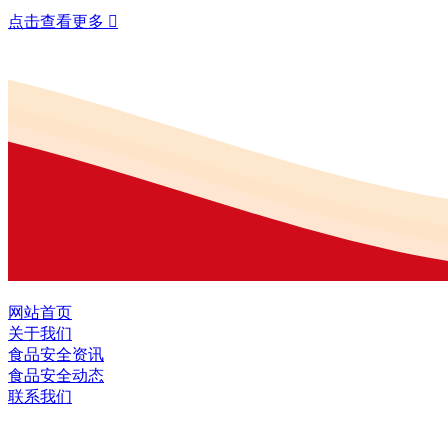
点击查看更多

网站首页
关于我们
食品安全资讯
食品安全动态
联系我们
黑龙江J9直营集团官方网站食品股份有限