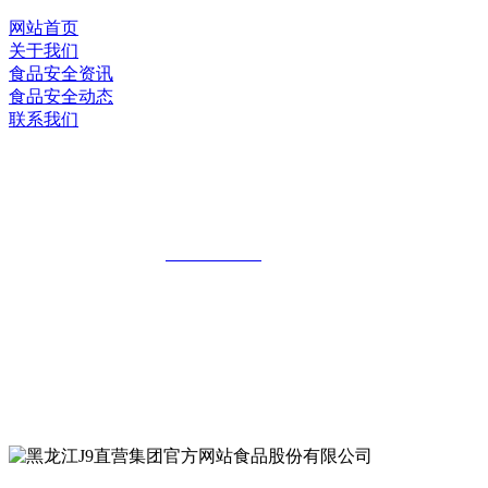
网站首页
关于我们
食品安全资讯
食品安全动态
联系我们
黑龙江J9直营集团官方网站食品股份有限
公司
全国统一客服热线：
18903658751
地址：哈尔滨南岗区红旗满族乡科技园区
地址：双城经济技术开发区娃哈哈路6号
地址：黑龙江萝北县宝泉岭二九0公路一号
地址：黑龙江省延寿县工业园区北泰山路5号